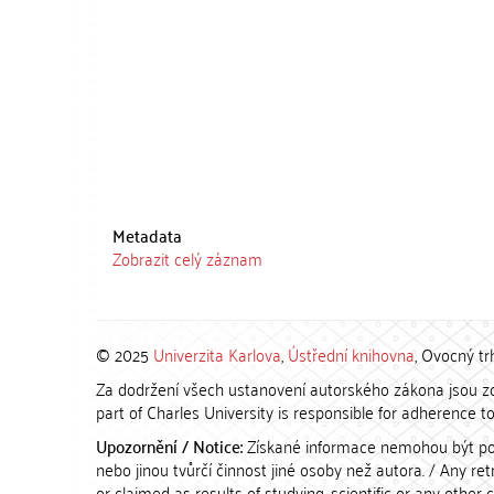
Metadata
Zobrazit celý záznam
© 2025
Univerzita Karlova
,
Ústřední knihovna
, Ovocný tr
Za dodržení všech ustanovení autorského zákona jsou zod
part of Charles University is responsible for adherence to 
Upozornění / Notice:
Získané informace nemohou být po
nebo jinou tvůrčí činnost jiné osoby než autora. / Any r
or claimed as results of studying, scientific or any other 