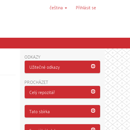
čeština
Přihlásit se
ODKAZY
Užitečné odkazy
PROCHÁZET
Celý repozitář
Tato sbírka