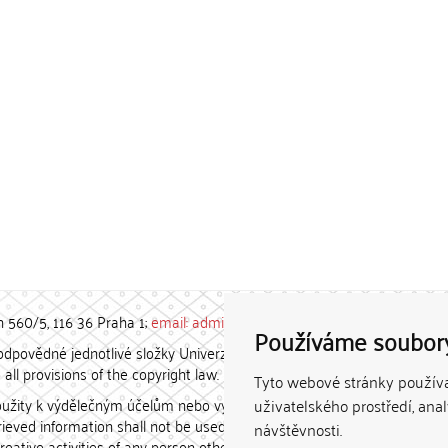
h 560/5, 116 36 Praha 1;
email: admin-repozitar [at] cuni.cz
Používáme soubor
povědné jednotlivé složky Univerzity Karlovy. / Each constituent
all provisions of the copyright law.
Tyto webové stránky používaj
užity k výdělečným účelům nebo vydávány za studijní, vědeckou
uživatelského prostředí, ana
etrieved information shall not be used for any commercial purposes
návštěvnosti.
creative activities of any person other than the author.