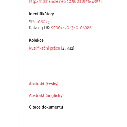
http://hdl.handle.net/20.500.11956/43579
Identifikátory
SIS:
108075
Katalog UK:
990014702340106986
Kolekce
Kvalifikační práce
[25332]
Abstrakt (česky)
Abstrakt (anglicky)
Citace dokumentu