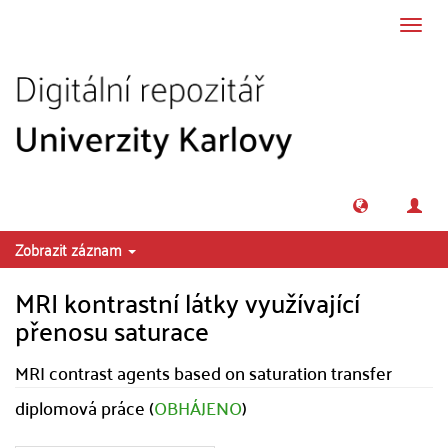
Přeskočit na obsah
Přepn
navig
Zobrazit záznam
MRI kontrastní látky využívající
přenosu saturace
MRI contrast agents based on saturation transfer
diplomová práce (
OBHÁJENO
)