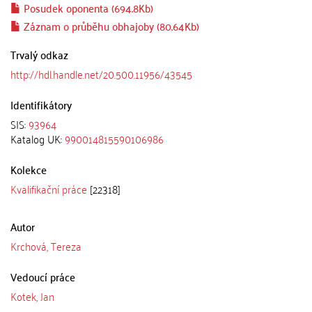
Posudek oponenta (694.8Kb)
Záznam o průběhu obhajoby (80.64Kb)
Trvalý odkaz
http://hdl.handle.net/20.500.11956/43545
Identifikátory
SIS:
93964
Katalog UK:
990014815590106986
Kolekce
Kvalifikační práce
[22318]
Autor
Krchová, Tereza
Vedoucí práce
Kotek, Jan