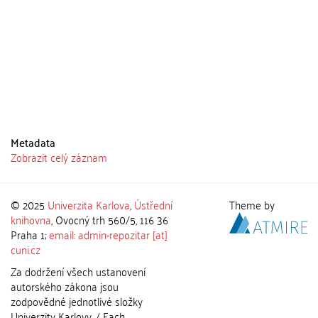
Metadata
Zobrazit celý záznam
© 2025
Univerzita Karlova
,
Ústřední
Theme by
knihovna
, Ovocný trh 560/5, 116 36
Praha 1;
email: admin-repozitar [at]
cuni.cz
Za dodržení všech ustanovení
autorského zákona jsou
zodpovědné jednotlivé složky
Univerzity Karlovy. / Each