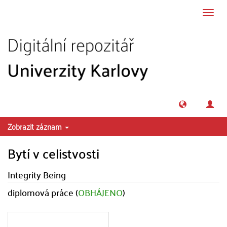
Přeskočit na obsah
Přepn
navig
Zobrazit záznam
Bytí v celistvosti
Integrity Being
diplomová práce (
OBHÁJENO
)