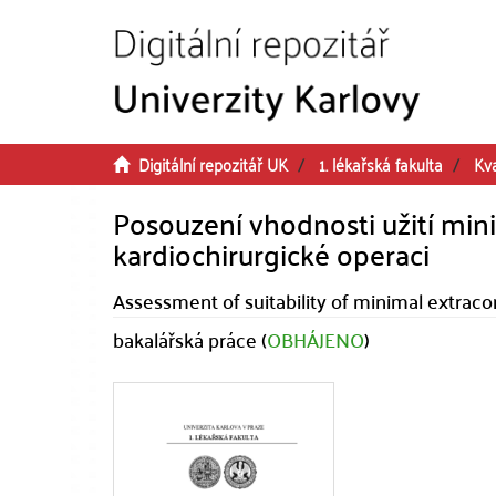
Přeskočit na obsah
Digitální repozitář UK
1. lékařská fakulta
Kva
Posouzení vhodnosti užití mi
kardiochirurgické operaci
Assessment of suitability of minimal extracor
bakalářská práce (
OBHÁJENO
)