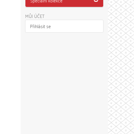
Speciální kolekce
MŮJ ÚČET
Přihlásit se