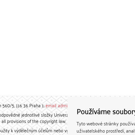
h 560/5, 116 36 Praha 1;
email: admin-repozitar [at] cuni.cz
Používáme soubor
povědné jednotlivé složky Univerzity Karlovy. / Each constituent
all provisions of the copyright law.
Tyto webové stránky používaj
užity k výdělečným účelům nebo vydávány za studijní, vědeckou
uživatelského prostředí, ana