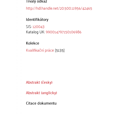
Trvalý odkaz
http://hdl.handle.net/20.500.11956/42465
Identifikátory
SIS:
120043
Katalog UK:
990014797150106986
Kolekce
Kvalifikační práce
[5135]
Abstrakt (česky)
Abstrakt (anglicky)
Citace dokumentu