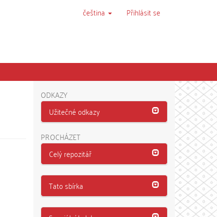
čeština
Přihlásit se
ODKAZY
Užitečné odkazy
PROCHÁZET
Celý repozitář
Tato sbírka