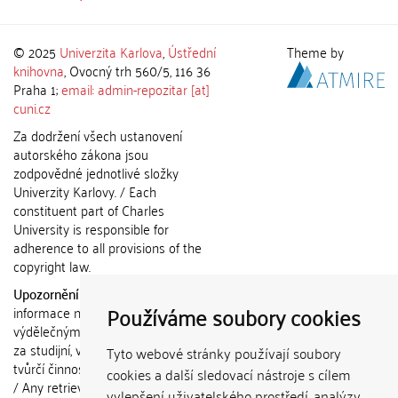
© 2025
Univerzita Karlova
,
Ústřední
Theme by
knihovna
, Ovocný trh 560/5, 116 36
Praha 1;
email: admin-repozitar [at]
cuni.cz
Za dodržení všech ustanovení
autorského zákona jsou
zodpovědné jednotlivé složky
Univerzity Karlovy. / Each
constituent part of Charles
University is responsible for
adherence to all provisions of the
copyright law.
Upozornění / Notice:
Získané
Používáme soubory cookies
informace nemohou být použity k
výdělečným účelům nebo vydávány
za studijní, vědeckou nebo jinou
Tyto webové stránky používají soubory
tvůrčí činnost jiné osoby než autora.
cookies a další sledovací nástroje s cílem
/ Any retrieved information shall not
vylepšení uživatelského prostředí, analýzy