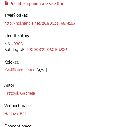
Posudek oponenta (494.4Kb)
Trvalý odkaz
http://hdl.handle.net/20.500.11956/4183
Identifikátory
SIS:
29303
Katalog UK:
990008991060106986
Kolekce
Kvalifikační práce
[9791]
Autor
Firstová, Gabriela
Vedoucí práce
Hátlová, Běla
Oponent práce