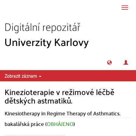
Přeskočit na obsah
Přepn
navig
Zobrazit záznam
Kinezioterapie v režimové léčbě
dětských astmatiků.
Kinesiotherapy in Regime Therapy of Asthmatics.
bakalářská práce (
OBHÁJENO
)