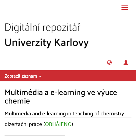
Přeskočit na obsah
Přepn
navig
Zobrazit záznam
Multimédia a e-learning ve výuce
chemie
Multimedia and e-learning in teaching of chemistry
dizertační práce (
OBHÁJENO
)