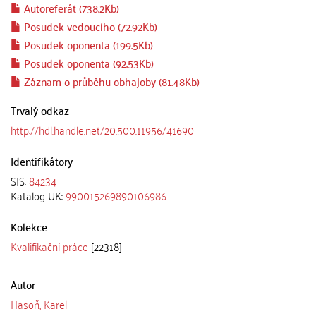
Autoreferát (738.2Kb)
Posudek vedoucího (72.92Kb)
Posudek oponenta (199.5Kb)
Posudek oponenta (92.53Kb)
Záznam o průběhu obhajoby (81.48Kb)
Trvalý odkaz
http://hdl.handle.net/20.500.11956/41690
Identifikátory
SIS:
84234
Katalog UK:
990015269890106986
Kolekce
Kvalifikační práce
[22318]
Autor
Hasoň, Karel