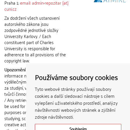
Praha 1;
email: admin-repozitar [at]
cuni.cz
Za dodržení všech ustanovení
autorského zákona jsou
zodpovědné jednotlivé složky
Univerzity Karlovy. / Each
constituent part of Charles
University is responsible for
adherence to all provisions of the
copyright law.
Upozornění / Notice:
Získané
Používáme soubory cookies
informace nemohou být použity k
výdělečným účelům nebo vydávány
za studijní, vědeckou nebo jinou
Tyto webové stránky používají soubory
tvůrčí činnost jiné osoby než autora.
cookies a další sledovací nástroje s cílem
/ Any retrieved information shall not
vylepšení uživatelského prostředí, analýzy
be used for any commercial
návštěvnosti webových stránek a zjištění
purposes or claimed as results of
zdroje návštěvnosti.
studying, scientific or any other
creative activities of any person
Souhlasím