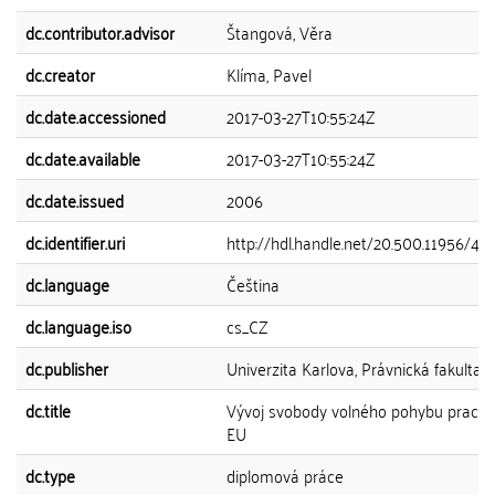
dc.contributor.advisor
Štangová, Věra
dc.creator
Klíma, Pavel
dc.date.accessioned
2017-03-27T10:55:24Z
dc.date.available
2017-03-27T10:55:24Z
dc.date.issued
2006
dc.identifier.uri
http://hdl.handle.net/20.500.11956/41
dc.language
Čeština
dc.language.iso
cs_CZ
dc.publisher
Univerzita Karlova, Právnická fakulta
dc.title
Vývoj svobody volného pohybu pracov
EU
dc.type
diplomová práce