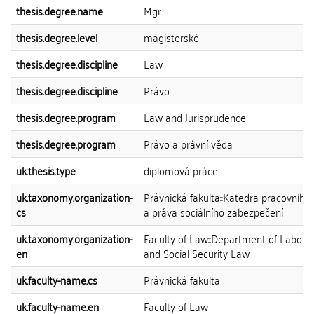
thesis.degree.name
Mgr.
thesis.degree.level
magisterské
thesis.degree.discipline
Law
thesis.degree.discipline
Právo
thesis.degree.program
Law and Jurisprudence
thesis.degree.program
Právo a právní věda
uk.thesis.type
diplomová práce
uk.taxonomy.organization-
Právnická fakulta::Katedra pracovního
cs
a práva sociálního zabezpečení
uk.taxonomy.organization-
Faculty of Law::Department of Labor 
en
and Social Security Law
uk.faculty-name.cs
Právnická fakulta
uk.faculty-name.en
Faculty of Law