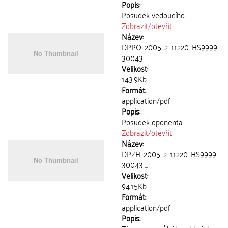
Popis:
Posudek vedoucího
Zobrazit/
otevřít
Název:
DPPO_2005_2_11220_HS9999_
30043 ...
Velikost:
143.9Kb
Formát:
application/pdf
Popis:
Posudek oponenta
Zobrazit/
otevřít
Název:
DPZH_2005_2_11220_HS9999_
30043 ...
Velikost:
94.15Kb
Formát:
application/pdf
Popis: