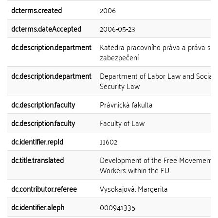
dcterms.created
2006
dcterms.dateAccepted
2006-05-23
dc.description.department
Katedra pracovního práva a práva soc
zabezpečení
dc.description.department
Department of Labor Law and Social
Security Law
dc.description.faculty
Právnická fakulta
dc.description.faculty
Faculty of Law
dc.identifier.repId
11602
dc.title.translated
Development of the Free Movement o
Workers within the EU
dc.contributor.referee
Vysokajová, Margerita
dc.identifier.aleph
000941335