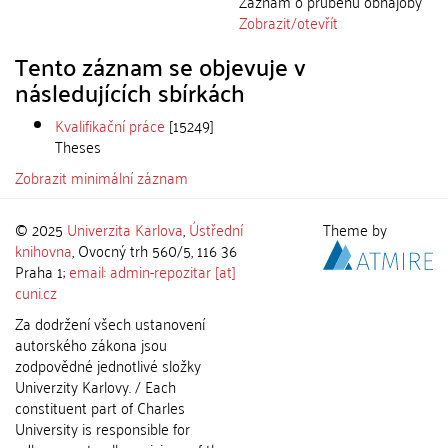
Záznam o průběhu obhajoby
Zobrazit/
otevřít
Tento záznam se objevuje v
následujících sbírkách
Kvalifikační práce
[15249]
Theses
Zobrazit minimální záznam
© 2025
Univerzita Karlova
,
Ústřední
Theme by
knihovna
, Ovocný trh 560/5, 116 36
Praha 1;
email: admin-repozitar [at]
cuni.cz
Za dodržení všech ustanovení
autorského zákona jsou
zodpovědné jednotlivé složky
Univerzity Karlovy. / Each
constituent part of Charles
University is responsible for