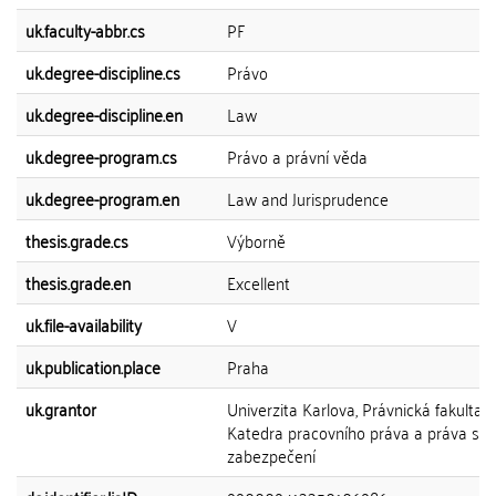
uk.faculty-abbr.cs
PF
uk.degree-discipline.cs
Právo
uk.degree-discipline.en
Law
uk.degree-program.cs
Právo a právní věda
uk.degree-program.en
Law and Jurisprudence
thesis.grade.cs
Výborně
thesis.grade.en
Excellent
uk.file-availability
V
uk.publication.place
Praha
uk.grantor
Univerzita Karlova, Právnická fakulta,
Katedra pracovního práva a práva soc
zabezpečení