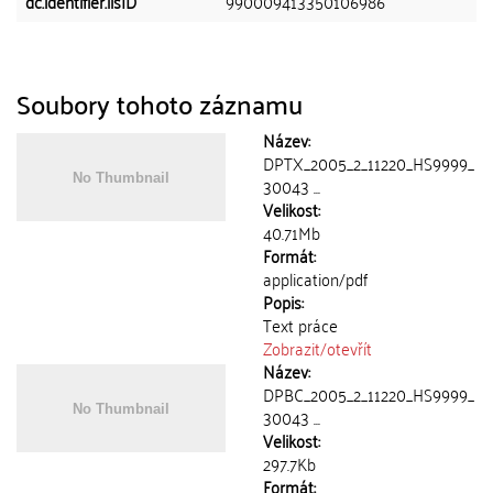
dc.identifier.lisID
990009413350106986
Soubory tohoto záznamu
Název:
DPTX_2005_2_11220_HS9999_
30043 ...
Velikost:
40.71Mb
Formát:
application/pdf
Popis:
Text práce
Zobrazit/
otevřít
Název:
DPBC_2005_2_11220_HS9999_
30043 ...
Velikost:
297.7Kb
Formát: