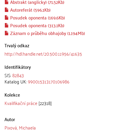
Abstrakt (anglicky) (71.52Kb)
Autoreferát (596.1Kb)
Posudek oponenta (169.6Kb)
Posudek oponenta (313.1Kb)
Záznam o průběhu obhajoby (1.194Mb)
Trvalý odkaz
http://hdl.handle.net/20.500.11956/41635
Identifikátory
SIS:
82843
Katalog UK:
990015313170106986
Kolekce
Kvalifikační práce
[22318]
Autor
Pixová, Michaela