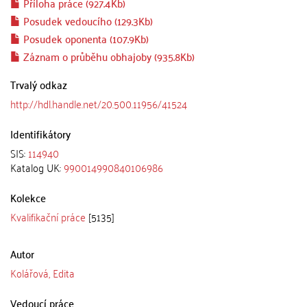
Příloha práce (927.4Kb)
Posudek vedoucího (129.3Kb)
Posudek oponenta (107.9Kb)
Záznam o průběhu obhajoby (935.8Kb)
Trvalý odkaz
http://hdl.handle.net/20.500.11956/41524
Identifikátory
SIS:
114940
Katalog UK:
990014990840106986
Kolekce
Kvalifikační práce
[5135]
Autor
Kolářová, Edita
Vedoucí práce