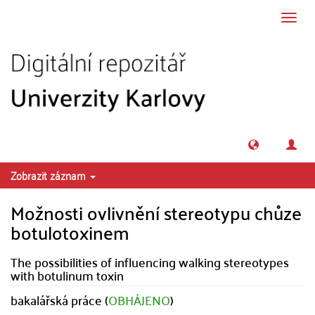
Přeskočit na obsah
Přepn
navig
Zobrazit záznam
Možnosti ovlivnění stereotypu chůze
botulotoxinem
The possibilities of influencing walking stereotypes
with botulinum toxin
bakalářská práce (
OBHÁJENO
)