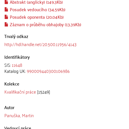
Abstrakt (anglicky) (149.3Kb)
Posudek vedoucího (34.59Kb)
Posudek oponenta (20.04Kb)
Záznam o průběhu obhajoby (13.39Kb)
Trvalý odkaz
http://hdl.handle.net/20.500.11956/4143
Identifikátory
SIS:
11648
Katalog UK:
990009440300106986
Kolekce
Kvalifikační práce
[15249]
Autor
Panuška, Martin
Vedoucí práce