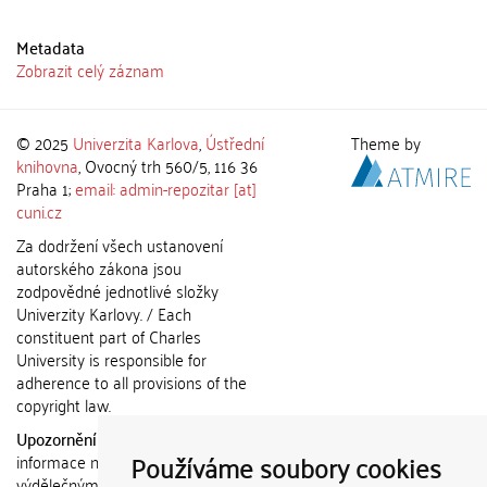
Metadata
Zobrazit celý záznam
© 2025
Univerzita Karlova
,
Ústřední
Theme by
knihovna
, Ovocný trh 560/5, 116 36
Praha 1;
email: admin-repozitar [at]
cuni.cz
Za dodržení všech ustanovení
autorského zákona jsou
zodpovědné jednotlivé složky
Univerzity Karlovy. / Each
constituent part of Charles
University is responsible for
adherence to all provisions of the
copyright law.
Upozornění / Notice:
Získané
Používáme soubory cookies
informace nemohou být použity k
výdělečným účelům nebo vydávány