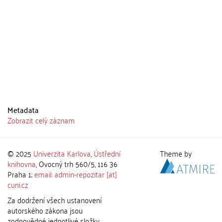
Metadata
Zobrazit celý záznam
© 2025
Univerzita Karlova
,
Ústřední
Theme by
knihovna
, Ovocný trh 560/5, 116 36
Praha 1;
email: admin-repozitar [at]
cuni.cz
Za dodržení všech ustanovení
autorského zákona jsou
zodpovědné jednotlivé složky