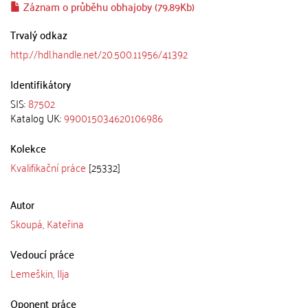
Záznam o průběhu obhajoby (79.89Kb)
Trvalý odkaz
http://hdl.handle.net/20.500.11956/41392
Identifikátory
SIS:
87502
Katalog UK:
990015034620106986
Kolekce
Kvalifikační práce
[25332]
Autor
Skoupá, Kateřina
Vedoucí práce
Lemeškin, Ilja
Oponent práce