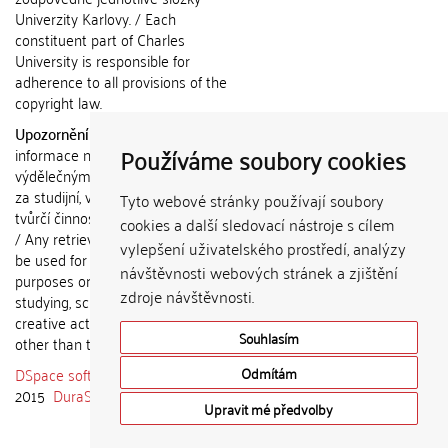
Univerzity Karlovy. / Each
constituent part of Charles
University is responsible for
adherence to all provisions of the
copyright law.
Upozornění / Notice:
Získané
Používáme soubory cookies
informace nemohou být použity k
výdělečným účelům nebo vydávány
za studijní, vědeckou nebo jinou
Tyto webové stránky používají soubory
tvůrčí činnost jiné osoby než autora.
cookies a další sledovací nástroje s cílem
/ Any retrieved information shall not
vylepšení uživatelského prostředí, analýzy
be used for any commercial
návštěvnosti webových stránek a zjištění
purposes or claimed as results of
zdroje návštěvnosti.
studying, scientific or any other
creative activities of any person
Souhlasím
other than the author.
DSpace software
copyright © 2002-
Odmítám
2015
DuraSpace
Upravit mé předvolby