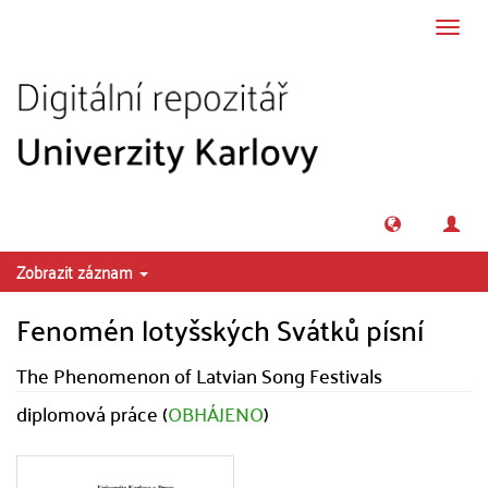
Přeskočit na obsah
Přepn
navig
Zobrazit záznam
Fenomén lotyšských Svátků písní
The Phenomenon of Latvian Song Festivals
diplomová práce (
OBHÁJENO
)