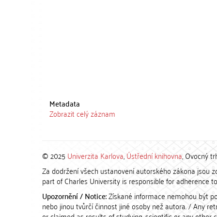
Metadata
Zobrazit celý záznam
© 2025
Univerzita Karlova
,
Ústřední knihovna
, Ovocný tr
Za dodržení všech ustanovení autorského zákona jsou zod
part of Charles University is responsible for adherence to 
Upozornění / Notice:
Získané informace nemohou být po
nebo jinou tvůrčí činnost jiné osoby než autora. / Any r
or claimed as results of studying, scientific or any other 