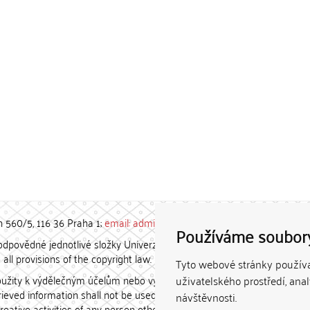
h 560/5, 116 36 Praha 1;
email: admin-repozitar [at] cuni.cz
Používáme soubor
povědné jednotlivé složky Univerzity Karlovy. / Each constituent
all provisions of the copyright law.
Tyto webové stránky používaj
užity k výdělečným účelům nebo vydávány za studijní, vědeckou
uživatelského prostředí, ana
etrieved information shall not be used for any commercial purposes
návštěvnosti.
creative activities of any person other than the author.