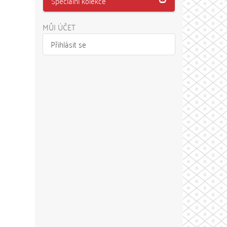
Speciální kolekce
MŮJ ÚČET
Přihlásit se