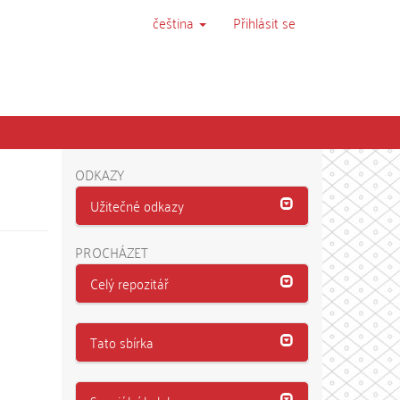
čeština
Přihlásit se
ODKAZY
Užitečné odkazy
PROCHÁZET
Celý repozitář
Tato sbírka