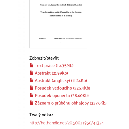
Zobrazit/
otevřít
Text práce (1.435Mb)
Abstrakt (21.99Kb)
Abstrakt (anglicky) (11.24Kb)
Posudek vedoucího (325.4Kb)
Posudek oponenta (38.40Kb)
Záznam o průběhu obhajoby (337.6Kb)
Trvalý odkaz
http://hdl.handle.net/20.500.11956/41324