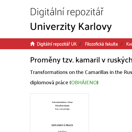
Přeskočit na obsah
Digitální repozitář UK
Filozofická fakulta
Kva
Proměny tzv. kamaril v ruských 
Transformations on the Camarillas in the Russ
diplomová práce (
OBHÁJENO
)