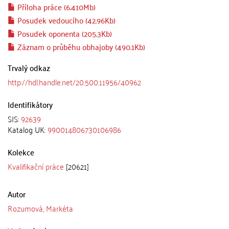
Příloha práce (6.410Mb)
Posudek vedoucího (42.96Kb)
Posudek oponenta (205.3Kb)
Záznam o průběhu obhajoby (490.1Kb)
Trvalý odkaz
http://hdl.handle.net/20.500.11956/40962
Identifikátory
SIS:
92639
Katalog UK:
990014806730106986
Kolekce
Kvalifikační práce
[20621]
Autor
Rozumová, Markéta