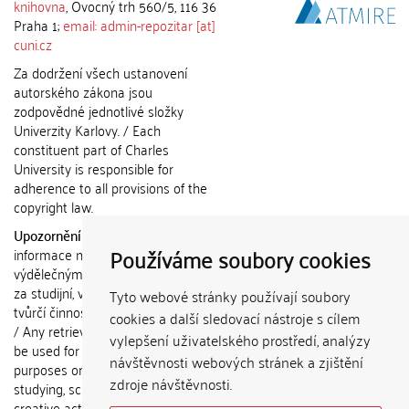
knihovna
, Ovocný trh 560/5, 116 36
Praha 1;
email: admin-repozitar [at]
cuni.cz
Za dodržení všech ustanovení
autorského zákona jsou
zodpovědné jednotlivé složky
Univerzity Karlovy. / Each
constituent part of Charles
University is responsible for
adherence to all provisions of the
copyright law.
Upozornění / Notice:
Získané
Používáme soubory cookies
informace nemohou být použity k
výdělečným účelům nebo vydávány
za studijní, vědeckou nebo jinou
Tyto webové stránky používají soubory
tvůrčí činnost jiné osoby než autora.
cookies a další sledovací nástroje s cílem
/ Any retrieved information shall not
vylepšení uživatelského prostředí, analýzy
be used for any commercial
návštěvnosti webových stránek a zjištění
purposes or claimed as results of
zdroje návštěvnosti.
studying, scientific or any other
creative activities of any person