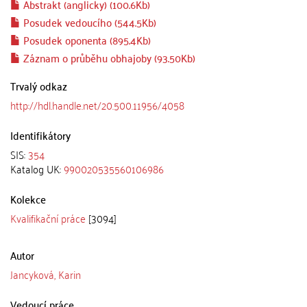
Abstrakt (anglicky) (100.6Kb)
Posudek vedoucího (544.5Kb)
Posudek oponenta (895.4Kb)
Záznam o průběhu obhajoby (93.50Kb)
Trvalý odkaz
http://hdl.handle.net/20.500.11956/4058
Identifikátory
SIS:
354
Katalog UK:
990020535560106986
Kolekce
Kvalifikační práce
[3094]
Autor
Jancyková, Karin
Vedoucí práce