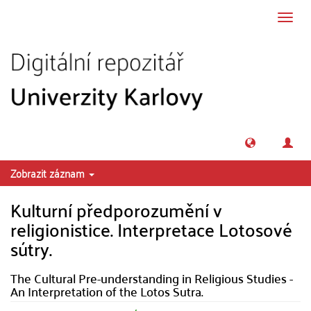
Přeskočit na obsah
Přepn
navig
Zobrazit záznam
Kulturní předporozumění v
religionistice. Interpretace Lotosové
sútry.
The Cultural Pre-understanding in Religious Studies -
An Interpretation of the Lotos Sutra.