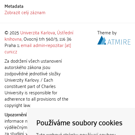
Metadata
Zobrazit celý záznam
© 2025
Univerzita Karlova
,
Ústřední
Theme by
knihovna
, Ovocný trh 560/5, 116 36
Praha 1;
email: admin-repozitar [at]
cuni.cz
Za dodržení všech ustanovení
autorského zákona jsou
zodpovědné jednotlivé složky
Univerzity Karlovy. / Each
constituent part of Charles
University is responsible for
adherence to all provisions of the
copyright law.
Upozornění / Notice:
Získané
Používáme soubory cookies
informace nemohou být použity k
výdělečným účelům nebo vydávány
za studijní, vědeckou nebo jinou
Tyto webové stránky používají soubory