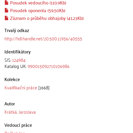
Posudek vedoucího (110.9Kb)
Posudek oponenta (59.50Kb)
Záznam o průběhu obhajoby (41.23Kb)
Trvalý odkaz
http://hdl.handle.net/20.500.11956/40555
Identifikátory
SIS:
124984
Katalog UK:
990015092710106986
Kolekce
Kvalifikační práce
[1668]
Autor
Krátká, Jaroslava
Vedoucí práce
Dočkal, Jan