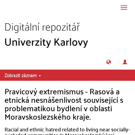
Přeskočit na obsah
Přepn
navig
Zobrazit záznam
Pravicový extremismus - Rasová a
etnická nesnášenlivost související s
problematikou bydlení v oblasti
Moravskoslezského kraje.
Racial and ethnic hatred related to living near socially-
excluded communities in Moravskoslezský kraj