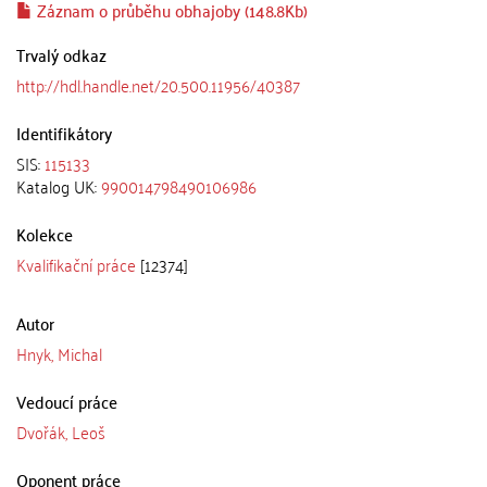
Záznam o průběhu obhajoby (148.8Kb)
Trvalý odkaz
http://hdl.handle.net/20.500.11956/40387
Identifikátory
SIS:
115133
Katalog UK:
990014798490106986
Kolekce
Kvalifikační práce
[12374]
Autor
Hnyk, Michal
Vedoucí práce
Dvořák, Leoš
Oponent práce