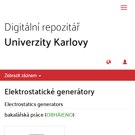
Přeskočit na obsah
Přepn
navig
Zobrazit záznam
Elektrostatické generátory
Electrostatics generators
bakalářská práce (
OBHÁJENO
)