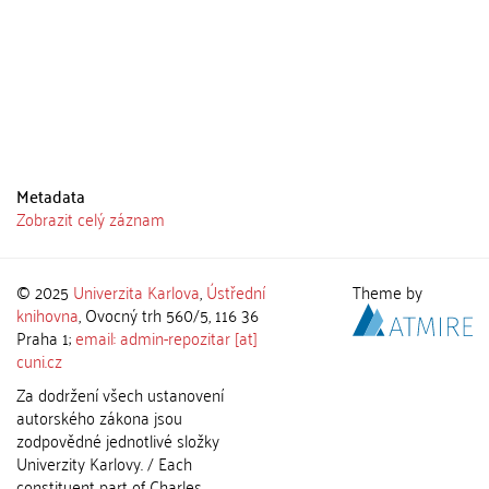
Metadata
Zobrazit celý záznam
© 2025
Univerzita Karlova
,
Ústřední
Theme by
knihovna
, Ovocný trh 560/5, 116 36
Praha 1;
email: admin-repozitar [at]
cuni.cz
Za dodržení všech ustanovení
autorského zákona jsou
zodpovědné jednotlivé složky
Univerzity Karlovy. / Each
constituent part of Charles