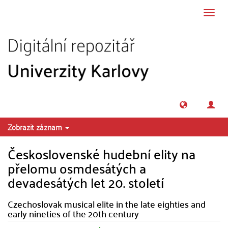
Přeskočit na obsah
Přepn
navig
Zobrazit záznam
Československé hudební elity na
přelomu osmdesátých a
devadesátých let 20. století
Czechoslovak musical elite in the late eighties and
early nineties of the 20th century