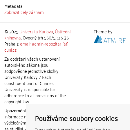
Metadata
Zobrazit celý záznam
© 2025
Univerzita Karlova
,
Ústřední
Theme by
knihovna
, Ovocný trh 560/5, 116 36
Praha 1;
email: admin-repozitar [at]
cuni.cz
Za dodržení všech ustanovení
autorského zákona jsou
zodpovědné jednotlivé složky
Univerzity Karlovy. / Each
constituent part of Charles
University is responsible for
adherence to all provisions of the
copyright law.
Upozornění / Notice:
Získané
Používáme soubory cookies
informace nemohou být použity k
výdělečným účelům nebo vydávány
za studijní, vědeckou nebo jinou
Tyto webové stránky používají soubory