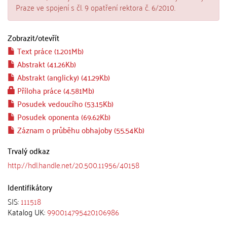
Praze ve spojení s čl. 9 opatření rektora č. 6/2010.
Zobrazit/
otevřít
Text práce (1.201Mb)
Abstrakt (41.26Kb)
Abstrakt (anglicky) (41.29Kb)
Příloha práce (4.581Mb)
Posudek vedoucího (53.15Kb)
Posudek oponenta (69.62Kb)
Záznam o průběhu obhajoby (55.54Kb)
Trvalý odkaz
http://hdl.handle.net/20.500.11956/40158
Identifikátory
SIS:
111518
Katalog UK:
990014795420106986