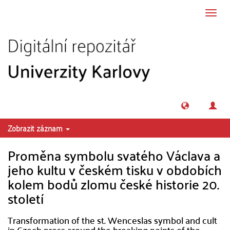
Přeskočit na obsah
Přepn
navig
Zobrazit záznam
Proměna symbolu svatého Václava a
jeho kultu v českém tisku v obdobích
kolem bodů zlomu české historie 20.
století
Transformation of the st. Wenceslas symbol and cult
in Czech press around the breaking points of the