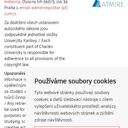
knihovna
, Ovocný trh 560/5, 116 36
Praha 1;
email: admin-repozitar [at]
cuni.cz
Za dodržení všech ustanovení
autorského zákona jsou
zodpovědné jednotlivé složky
Univerzity Karlovy. / Each
constituent part of Charles
University is responsible for
adherence to all provisions of the
copyright law.
Upozornění / Notice:
Získané
Používáme soubory cookies
informace nemohou být použity k
výdělečným účelům nebo vydávány
za studijní, vědeckou nebo jinou
Tyto webové stránky používají soubory
tvůrčí činnost jiné osoby než autora.
cookies a další sledovací nástroje s cílem
/ Any retrieved information shall not
vylepšení uživatelského prostředí, analýzy
be used for any commercial
návštěvnosti webových stránek a zjištění
purposes or claimed as results of
zdroje návštěvnosti.
studying, scientific or any other
creative activities of any person