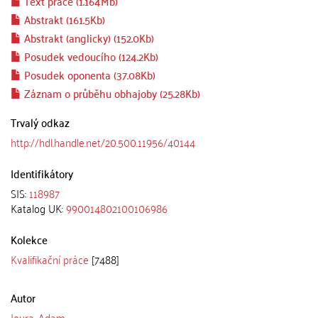
Text práce (1.164Mb)
Abstrakt (161.5Kb)
Abstrakt (anglicky) (152.0Kb)
Posudek vedoucího (124.2Kb)
Posudek oponenta (37.08Kb)
Záznam o průběhu obhajoby (25.28Kb)
Trvalý odkaz
http://hdl.handle.net/20.500.11956/40144
Identifikátory
SIS:
118987
Katalog UK:
990014802100106986
Kolekce
Kvalifikační práce
[7488]
Autor
Joura, Adam