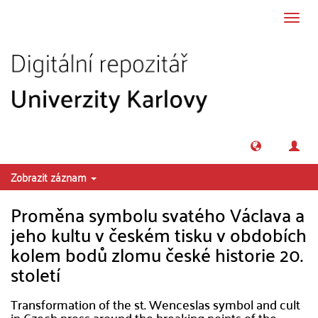
Přeskočit na obsah
Přepn
navig
Zobrazit záznam
Proměna symbolu svatého Václava a
jeho kultu v českém tisku v obdobích
kolem bodů zlomu české historie 20.
století
Transformation of the st. Wenceslas symbol and cult
in Czech press around the breaking points of the