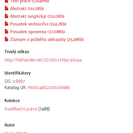
Text práce (1.164Mb)
Abstrakt (161.5Kb)
Abstrakt (anglicky) (152.0Kb)
Posudek vedoucího (124.2Kb)
Posudek oponenta (37.08Kb)
Záznam o průběhu obhajoby (25.28Kb)
Trvalý odkaz
http://hdl.handle.net/20.500.11956/40144
Identifikátory
SIS:
118987
Katalog UK:
990014802100106986
Kolekce
Kvalifikační práce
[7488]
Autor
Joura, Adam