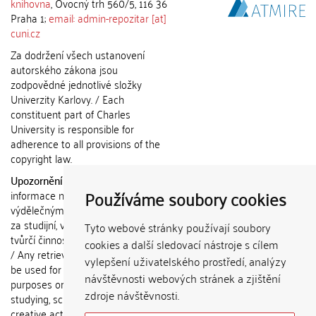
knihovna
, Ovocný trh 560/5, 116 36
Praha 1;
email: admin-repozitar [at]
cuni.cz
Za dodržení všech ustanovení
autorského zákona jsou
zodpovědné jednotlivé složky
Univerzity Karlovy. / Each
constituent part of Charles
University is responsible for
adherence to all provisions of the
copyright law.
Upozornění / Notice:
Získané
Používáme soubory cookies
informace nemohou být použity k
výdělečným účelům nebo vydávány
za studijní, vědeckou nebo jinou
Tyto webové stránky používají soubory
tvůrčí činnost jiné osoby než autora.
cookies a další sledovací nástroje s cílem
/ Any retrieved information shall not
vylepšení uživatelského prostředí, analýzy
be used for any commercial
návštěvnosti webových stránek a zjištění
purposes or claimed as results of
zdroje návštěvnosti.
studying, scientific or any other
creative activities of any person