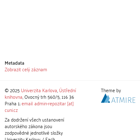
Metadata
Zobrazit celý záznam
© 2025
Univerzita Karlova
,
Ústřední
Theme by
knihovna
, Ovocný trh 560/5, 116 36
Praha 1;
email: admin-repozitar [at]
cuni.cz
Za dodržení všech ustanovení
autorského zákona jsou
zodpovědné jednotlivé složky
Univerzity Karlovy. / Each