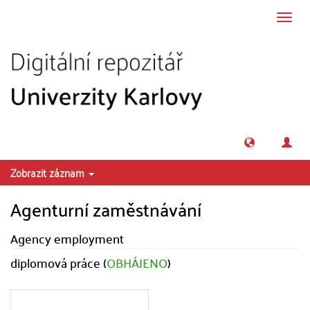
Přeskočit na obsah
Přepn
navig
Zobrazit záznam
Agenturní zaměstnávání
Agency employment
diplomová práce (
OBHÁJENO
)