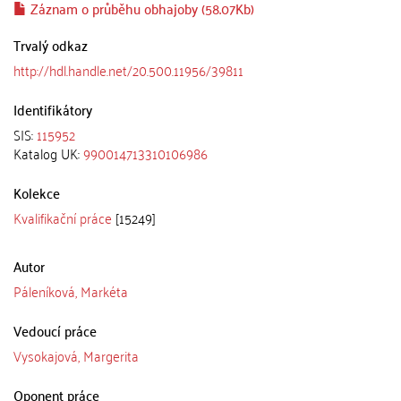
Záznam o průběhu obhajoby (58.07Kb)
Trvalý odkaz
http://hdl.handle.net/20.500.11956/39811
Identifikátory
SIS:
115952
Katalog UK:
990014713310106986
Kolekce
Kvalifikační práce
[15249]
Autor
Páleníková, Markéta
Vedoucí práce
Vysokajová, Margerita
Oponent práce