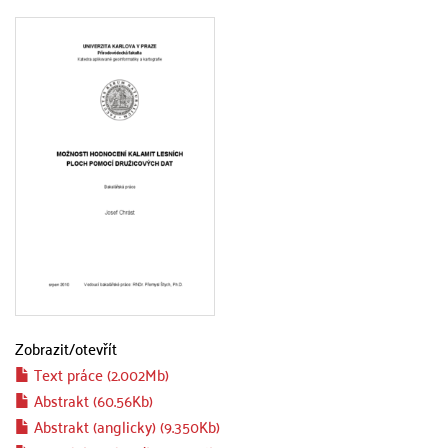
Zobrazit/
otevřít
Text práce (2.002Mb)
Abstrakt (60.56Kb)
Abstrakt (anglicky) (9.350Kb)