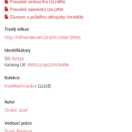
Posudek vedoucího (21.19Kb)
Posudek oponenta (26.12Kb)
Záznam o průběhu obhajoby (79.96Kb)
Trvalý odkaz
http://hdl.handle.net/20.500.11956/39591
Identifikátory
SIS:
82045
Katalog UK:
990012746320106986
Kolekce
Kvalifikační práce
[22318]
Autor
Chrást, Josef
Vedoucí práce
Štych, Přemysl