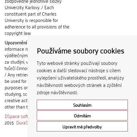
zodpovědné jednotlivé složky
Univerzity Karlovy. / Each
constituent part of Charles
University is responsible for
adherence to all provisions of the
copyright law.
Upozornění / Notice:
Získané
Používáme soubory cookies
informace nemohou být použity k
výdělečným účelům nebo vydávány
za studijní, vědeckou nebo jinou
Tyto webové stránky používají soubory
tvůrčí činnost jiné osoby než autora.
cookies a další sledovací nástroje s cílem
/ Any retrieved information shall not
vylepšení uživatelského prostředí, analýzy
be used for any commercial
návštěvnosti webových stránek a zjištění
purposes or claimed as results of
zdroje návštěvnosti.
studying, scientific or any other
creative activities of any person
Souhlasím
other than the author.
DSpace software
copyright © 2002-
Odmítám
2015
DuraSpace
Upravit mé předvolby