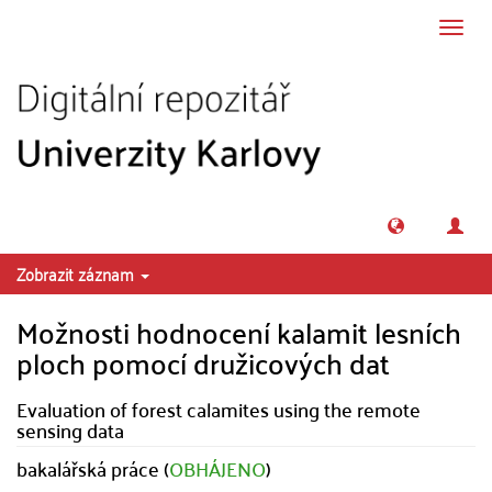
Přeskočit na obsah
Přepn
navig
Zobrazit záznam
Možnosti hodnocení kalamit lesních
ploch pomocí družicových dat
Evaluation of forest calamites using the remote
sensing data
bakalářská práce (
OBHÁJENO
)