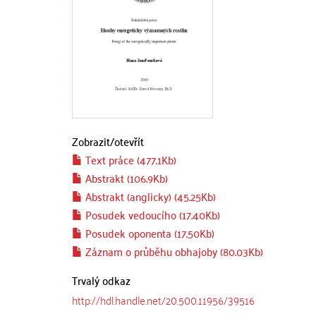
Zobrazit/
otevřít
Text práce (477.1Kb)
Abstrakt (106.9Kb)
Abstrakt (anglicky) (45.25Kb)
Posudek vedoucího (17.40Kb)
Posudek oponenta (17.50Kb)
Záznam o průběhu obhajoby (80.03Kb)
Trvalý odkaz
http://hdl.handle.net/20.500.11956/39516