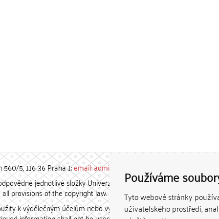
h 560/5, 116 36 Praha 1;
email: admin-repozitar [at] cuni.cz
Používáme soubor
povědné jednotlivé složky Univerzity Karlovy. / Each constituent
all provisions of the copyright law.
Tyto webové stránky používaj
užity k výdělečným účelům nebo vydávány za studijní, vědeckou
uživatelského prostředí, ana
etrieved information shall not be used for any commercial purposes