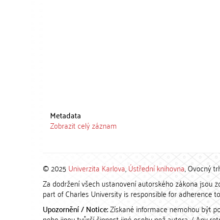
Metadata
Zobrazit celý záznam
© 2025
Univerzita Karlova
,
Ústřední knihovna
, Ovocný tr
Za dodržení všech ustanovení autorského zákona jsou zod
part of Charles University is responsible for adherence to 
Upozornění / Notice:
Získané informace nemohou být po
nebo jinou tvůrčí činnost jiné osoby než autora. / Any r