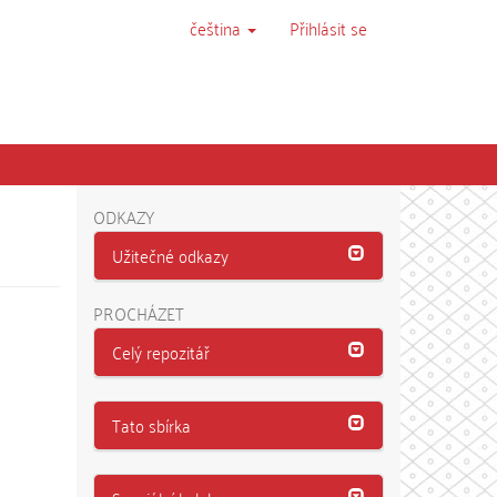
čeština
Přihlásit se
ODKAZY
Užitečné odkazy
PROCHÁZET
Celý repozitář
Tato sbírka