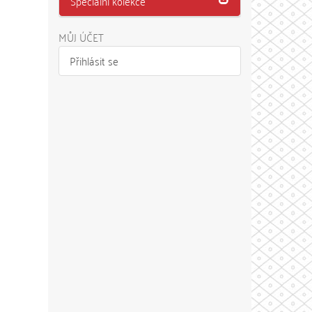
Speciální kolekce
MŮJ ÚČET
Přihlásit se