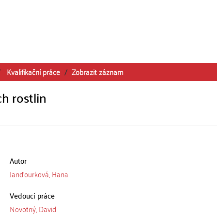
Kvalifikační práce
Zobrazit záznam
 rostlin
Autor
Janďourková, Hana
Vedoucí práce
Novotný, David