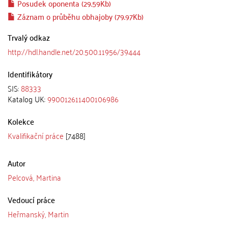
Posudek oponenta (29.59Kb)
Záznam o průběhu obhajoby (79.97Kb)
Trvalý odkaz
http://hdl.handle.net/20.500.11956/39444
Identifikátory
SIS:
88333
Katalog UK:
990012611400106986
Kolekce
Kvalifikační práce
[7488]
Autor
Pelcová, Martina
Vedoucí práce
Heřmanský, Martin