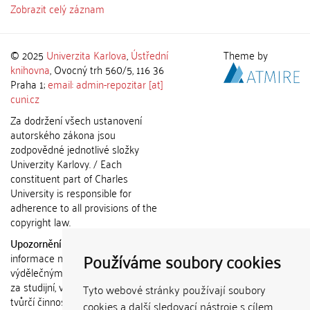
Zobrazit celý záznam
© 2025
Univerzita Karlova
,
Ústřední
Theme by
knihovna
, Ovocný trh 560/5, 116 36
Praha 1;
email: admin-repozitar [at]
cuni.cz
Za dodržení všech ustanovení
autorského zákona jsou
zodpovědné jednotlivé složky
Univerzity Karlovy. / Each
constituent part of Charles
University is responsible for
adherence to all provisions of the
copyright law.
Upozornění / Notice:
Získané
Používáme soubory cookies
informace nemohou být použity k
výdělečným účelům nebo vydávány
za studijní, vědeckou nebo jinou
Tyto webové stránky používají soubory
tvůrčí činnost jiné osoby než autora.
cookies a další sledovací nástroje s cílem