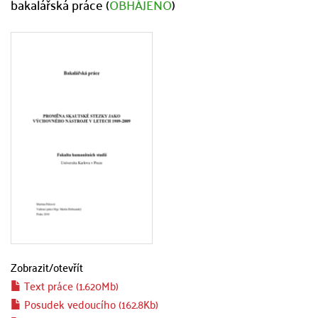
bakalářská práce (
OBHÁJENO
)
Zobrazit/
otevřít
Text práce (1.620Mb)
Posudek vedoucího (162.8Kb)