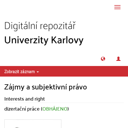
Přeskočit na obsah
Přepn
navig
Zobrazit záznam
Zájmy a subjektivní právo
Interests and right
dizertační práce (
OBHÁJENO
)