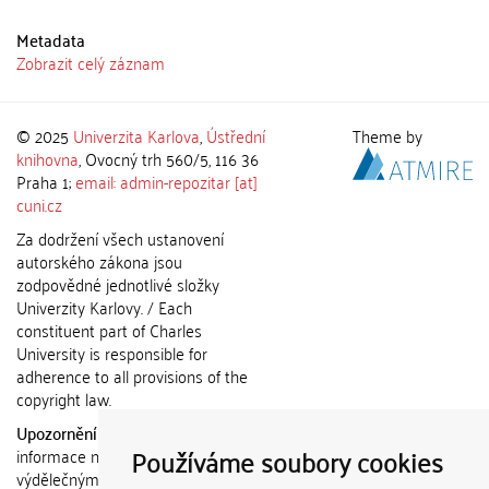
Metadata
Zobrazit celý záznam
© 2025
Univerzita Karlova
,
Ústřední
Theme by
knihovna
, Ovocný trh 560/5, 116 36
Praha 1;
email: admin-repozitar [at]
cuni.cz
Za dodržení všech ustanovení
autorského zákona jsou
zodpovědné jednotlivé složky
Univerzity Karlovy. / Each
constituent part of Charles
University is responsible for
adherence to all provisions of the
copyright law.
Upozornění / Notice:
Získané
Používáme soubory cookies
informace nemohou být použity k
výdělečným účelům nebo vydávány