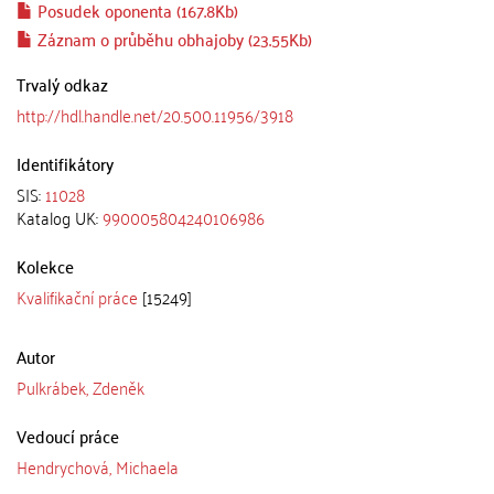
Posudek oponenta (167.8Kb)
Záznam o průběhu obhajoby (23.55Kb)
Trvalý odkaz
http://hdl.handle.net/20.500.11956/3918
Identifikátory
SIS:
11028
Katalog UK:
990005804240106986
Kolekce
Kvalifikační práce
[15249]
Autor
Pulkrábek, Zdeněk
Vedoucí práce
Hendrychová, Michaela