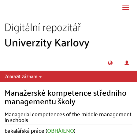
Přeskočit na obsah
Přepn
navig
Zobrazit záznam
Manažerské kompetence středního
managementu školy
Managerial competences of the middle management
in schools
bakalářská práce (
OBHÁJENO
)