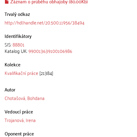
Záznam o průběhu obhajoby (80.00Kb)
Trvalý odkaz
http://hdl.handle.net/20.500.11956/38494
Identifikátory
SIS:
88801
Katalog UK:
990013639100106986
Kolekce
Kvalifikační práce
[21384]
Autor
Chotašová, Bohdana
Vedoucí práce
Trojanová, Irena
Oponent práce