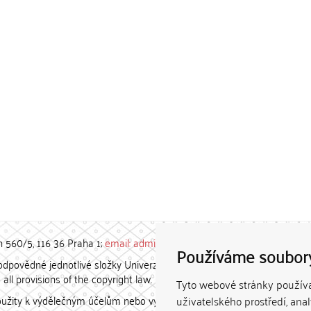
h 560/5, 116 36 Praha 1;
email: admin-repozitar [at] cuni.cz
Používáme soubor
povědné jednotlivé složky Univerzity Karlovy. / Each constituent
all provisions of the copyright law.
Tyto webové stránky používaj
užity k výdělečným účelům nebo vydávány za studijní, vědeckou
uživatelského prostředí, ana