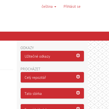
čeština
Přihlásit se
ODKAZY
Užitečné odkazy
PROCHÁZET
Celý repozitář
Tato sbírka