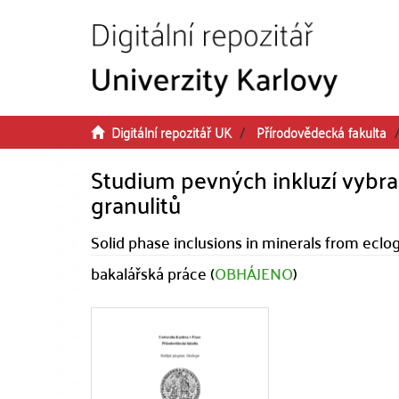
Přeskočit na obsah
Digitální repozitář UK
Přírodovědecká fakulta
Studium pevných inkluzí vybran
granulitů
Solid phase inclusions in minerals from eclog
bakalářská práce (
OBHÁJENO
)