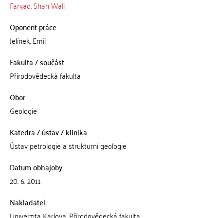
Faryad, Shah Wali
Oponent práce
Jelínek, Emil
Fakulta / součást
Přírodovědecká fakulta
Obor
Geologie
Katedra / ústav / klinika
Ústav petrologie a strukturní geologie
Datum obhajoby
20. 6. 2011
Nakladatel
Univerzita Karlova, Přírodovědecká fakulta