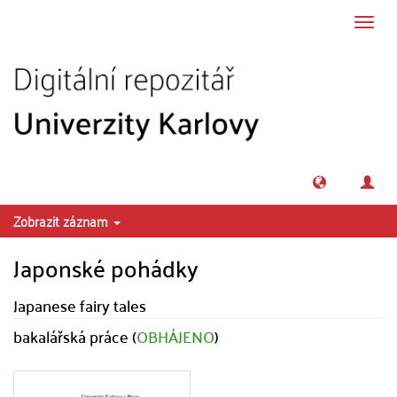
Přeskočit na obsah
Přepn
navig
Zobrazit záznam
Japonské pohádky
Japanese fairy tales
bakalářská práce (
OBHÁJENO
)