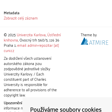
Metadata
Zobrazit celý záznam
© 2025
Univerzita Karlova
,
Ústřední
Theme by
knihovna
, Ovocný trh 560/5, 116 36
Praha 1;
email: admin-repozitar [at]
cuni.cz
Za dodržení všech ustanovení
autorského zákona jsou
zodpovědné jednotlivé složky
Univerzity Karlovy. / Each
constituent part of Charles
University is responsible for
adherence to all provisions of the
copyright law.
Upozornění / Notice:
Získané
Používáme soubory cookies
informace nemohou být použity k