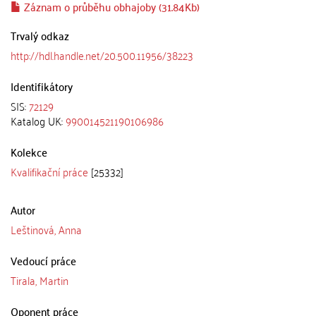
Záznam o průběhu obhajoby (31.84Kb)
Trvalý odkaz
http://hdl.handle.net/20.500.11956/38223
Identifikátory
SIS:
72129
Katalog UK:
990014521190106986
Kolekce
Kvalifikační práce
[25332]
Autor
Leštinová, Anna
Vedoucí práce
Tirala, Martin
Oponent práce