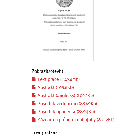
Zobrazit/
otevřít
Text práce (2.434Mb)
Abstrakt (109.6Kb)
Abstrakt (anglicky) (102.2Kb)
Posudek vedoucího (88.69Kb)
Posudek oponenta (28.94Kb)
Záznam o průběhu obhajoby (80.12Kb)
Trvalý odkaz