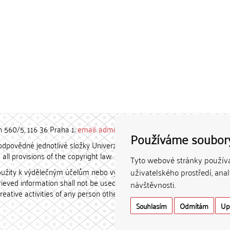
h 560/5, 116 36 Praha 1;
email: admin-repozitar [at] cuni.cz
Používáme soubor
povědné jednotlivé složky Univerzity Karlovy. / Each constituent
all provisions of the copyright law.
Tyto webové stránky používaj
užity k výdělečným účelům nebo vydávány za studijní, vědeckou
uživatelského prostředí, ana
etrieved information shall not be used for any commercial purposes
návštěvnosti.
creative activities of any person other than the author.
Souhlasím
Odmítám
Up