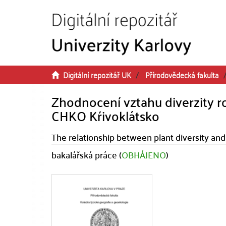
Přeskočit na obsah
Digitální repozitář UK
Přírodovědecká fakulta
Zhodnocení vztahu diverzity ro
CHKO Kŕivoklátsko
The relationship between plant diversity and 
bakalářská práce (
OBHÁJENO
)