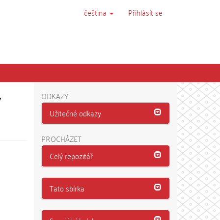
čeština
Přihlásit se
v
ODKAZY
Užitečné odkazy
PROCHÁZET
Celý repozitář
Tato sbírka