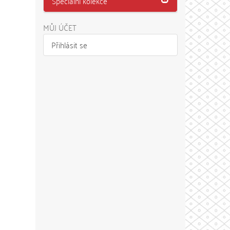
Speciální kolekce
MŮJ ÚČET
Přihlásit se