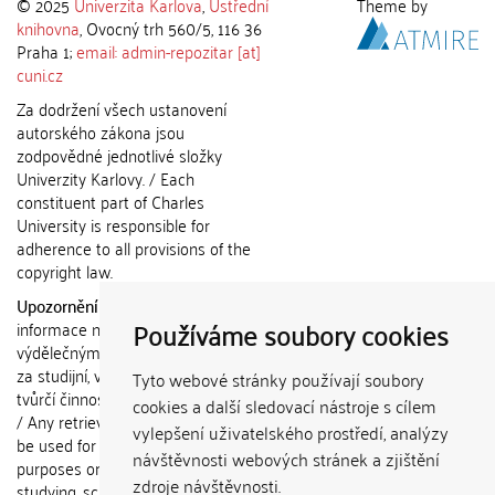
© 2025
Univerzita Karlova
,
Ústřední
Theme by
knihovna
, Ovocný trh 560/5, 116 36
Praha 1;
email: admin-repozitar [at]
cuni.cz
Za dodržení všech ustanovení
autorského zákona jsou
zodpovědné jednotlivé složky
Univerzity Karlovy. / Each
constituent part of Charles
University is responsible for
adherence to all provisions of the
copyright law.
Upozornění / Notice:
Získané
Používáme soubory cookies
informace nemohou být použity k
výdělečným účelům nebo vydávány
za studijní, vědeckou nebo jinou
Tyto webové stránky používají soubory
tvůrčí činnost jiné osoby než autora.
cookies a další sledovací nástroje s cílem
/ Any retrieved information shall not
vylepšení uživatelského prostředí, analýzy
be used for any commercial
návštěvnosti webových stránek a zjištění
purposes or claimed as results of
zdroje návštěvnosti.
studying, scientific or any other