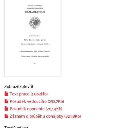
Zobrazit/
otevřít
Text práce (1.062Mb)
Posudek vedoucího (238.7Kb)
Posudek oponenta (267.4Kb)
Záznam o průběhu obhajoby (82.58Kb)
Trvalý odkaz