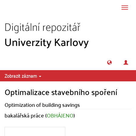
Přeskočit na obsah
Přepn
navig
Zobrazit záznam
Optimalizace stavebního spoření
Optimization of building savings
bakalářská práce (
OBHÁJENO
)