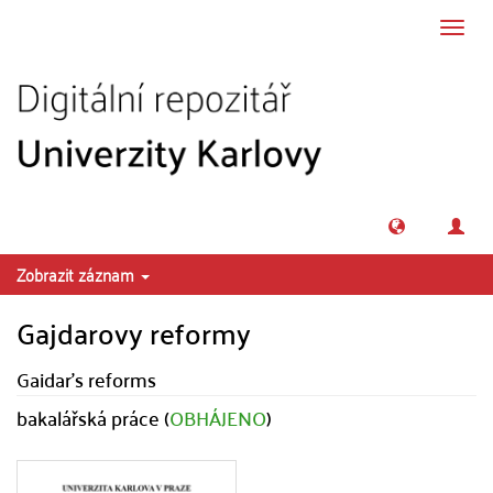
Přeskočit na obsah
Přepn
navig
Zobrazit záznam
Gajdarovy reformy
Gaidar's reforms
bakalářská práce (
OBHÁJENO
)