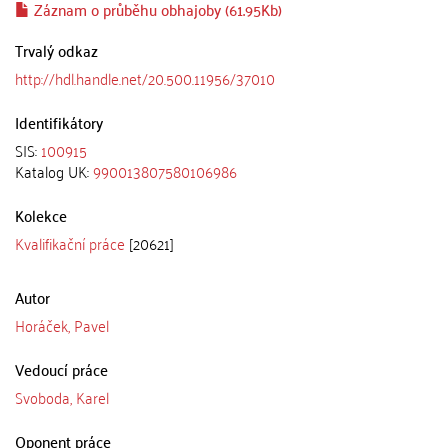
Záznam o průběhu obhajoby (61.95Kb)
Trvalý odkaz
http://hdl.handle.net/20.500.11956/37010
Identifikátory
SIS:
100915
Katalog UK:
990013807580106986
Kolekce
Kvalifikační práce
[20621]
Autor
Horáček, Pavel
Vedoucí práce
Svoboda, Karel
Oponent práce