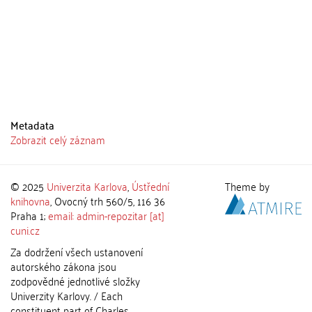
Metadata
Zobrazit celý záznam
© 2025
Univerzita Karlova
,
Ústřední
Theme by
knihovna
, Ovocný trh 560/5, 116 36
Praha 1;
email: admin-repozitar [at]
cuni.cz
Za dodržení všech ustanovení
autorského zákona jsou
zodpovědné jednotlivé složky
Univerzity Karlovy. / Each
constituent part of Charles