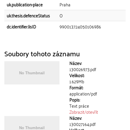
uk.publication-place
Praha
uk.thesis.defenceStatus
O
dc.identifier.lisID
990013724050106986
Soubory tohoto záznamu
Název:
130026973.pdf
Velikost:
1.629Mb
Formát:
application/pdf
Popis:
Text práce
Zobrazit/
otevřít
Název:
130027164.pdf