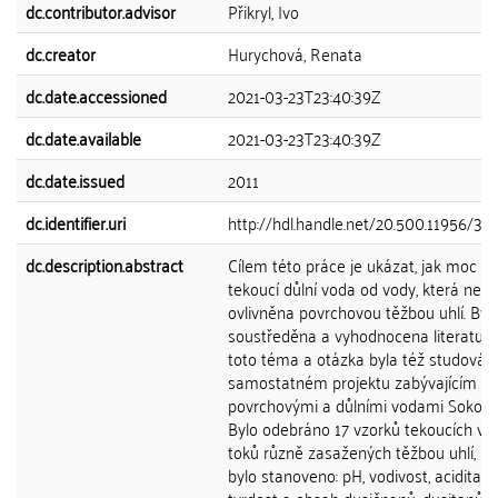
dc.contributor.advisor
Přikryl, Ivo
dc.creator
Hurychová, Renata
dc.date.accessioned
2021-03-23T23:40:39Z
dc.date.available
2021-03-23T23:40:39Z
dc.date.issued
2011
dc.identifier.uri
http://hdl.handle.net/20.500.11956/3
dc.description.abstract
Cílem této práce je ukázat, jak moc se 
tekoucí důlní voda od vody, která není
ovlivněna povrchovou těžbou uhlí. Byl
soustředěna a vyhodnocena literatura
toto téma a otázka byla též studován
samostatném projektu zabývajícím se
povrchovými a důlními vodami Sokolo
Bylo odebráno 17 vzorků tekoucích vo
toků různě zasažených těžbou uhlí, u 
bylo stanoveno: pH, vodivost, acidita, al