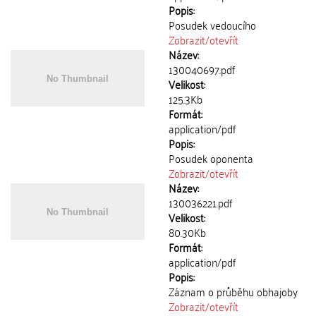
Popis:
Posudek vedoucího
Zobrazit/
otevřít
Název:
130040697.pdf
Velikost:
125.3Kb
Formát:
application/pdf
Popis:
Posudek oponenta
Zobrazit/
otevřít
Název:
130036221.pdf
Velikost:
80.30Kb
Formát:
application/pdf
Popis:
Záznam o průběhu obhajoby
Zobrazit/
otevřít