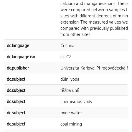
calcium and manganese ions. These 
were compared between samples fr
sites with different degrees of mining
extension. The measured values were
compared with previously published v
from other sites.
dc.language
Čeština
dc.language.iso
cs_CZ
dc.publisher
Univerzita Karlova, Přírodovědecká fak
dc.subject
důlní voda
dc.subject
těžba uhlí
dc.subject
chemismus vody
dc.subject
mine water
dc.subject
coal mining