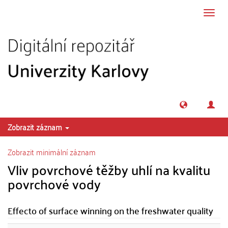
Přeskočit na obsah
Přepn
navig
Zobrazit záznam
Zobrazit minimální záznam
Vliv povrchové těžby uhlí na kvalitu
povrchové vody
Effecto of surface winning on the freshwater quality