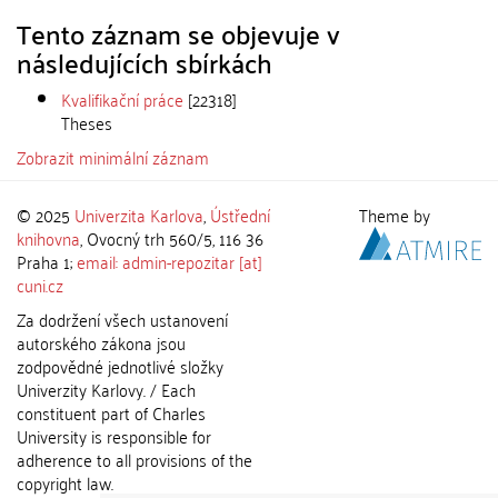
Tento záznam se objevuje v
následujících sbírkách
Kvalifikační práce
[22318]
Theses
Zobrazit minimální záznam
© 2025
Univerzita Karlova
,
Ústřední
Theme by
knihovna
, Ovocný trh 560/5, 116 36
Praha 1;
email: admin-repozitar [at]
cuni.cz
Za dodržení všech ustanovení
autorského zákona jsou
zodpovědné jednotlivé složky
Univerzity Karlovy. / Each
constituent part of Charles
University is responsible for
adherence to all provisions of the
copyright law.