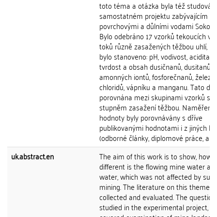
toto téma a otázka byla též studován
samostatném projektu zabývajícím se
povrchovými a důlními vodami Sokolo
Bylo odebráno 17 vzorků tekoucích vo
toků různě zasažených těžbou uhlí, u 
bylo stanoveno: pH, vodivost, acidita, al
tvrdost a obsah dusičnanů, dusitanů,
amonných iontů, fosforečnanů, železa,
chloridů, vápníku a manganu. Tato dat
porovnána mezi skupinami vzorků s 
stupněm zasažení těžbou. Naměřené
hodnoty byly porovnávány s dříve
publikovanými hodnotami i z jiných lok
(odborné články, diplomové práce, apod
uk.abstract.en
The aim of this work is to show, how
different is the flowing mine water an
water, which was not affected by surf
mining. The literature on this theme 
collected and evaluated. The questio
studied in the experimental project, w