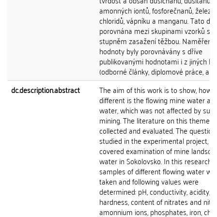
tvrdost a obsah dusičnanů, dusitanů,
amonných iontů, fosforečnanů, železa,
chloridů, vápníku a manganu. Tato dat
porovnána mezi skupinami vzorků s 
stupněm zasažení těžbou. Naměřené
hodnoty byly porovnávány s dříve
publikovanými hodnotami i z jiných lok
(odborné články, diplomové práce, apod
dc.description.abstract
The aim of this work is to show, how
different is the flowing mine water an
water, which was not affected by surf
mining. The literature on this theme 
collected and evaluated. The questio
studied in the experimental project, w
covered examination of mine landsca
water in Sokolovsko. In this research, 
samples of different flowing water we
taken and following values were
determined: pH, conductivity, acidity, al
hardness, content of nitrates and nitrit
amonnium ions, phosphates, iron, chlor