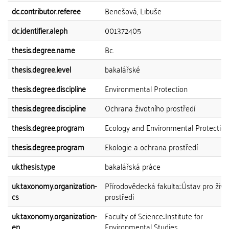
dc.contributor.referee
Benešová, Libuše
dc.identifier.aleph
001372405
thesis.degree.name
Bc.
thesis.degree.level
bakalářské
thesis.degree.discipline
Environmental Protection
thesis.degree.discipline
Ochrana životního prostředí
thesis.degree.program
Ecology and Environmental Protection
thesis.degree.program
Ekologie a ochrana prostředí
uk.thesis.type
bakalářská práce
uk.taxonomy.organization-
Přírodovědecká fakulta::Ústav pro živo
cs
prostředí
uk.taxonomy.organization-
Faculty of Science::Institute for
en
Environmental Studies