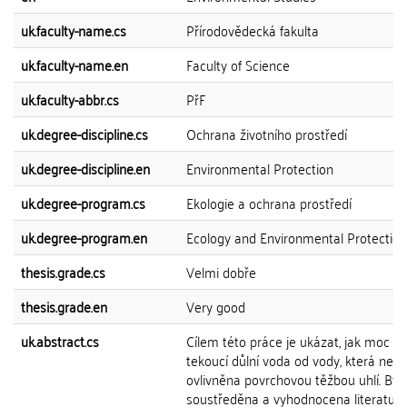
uk.faculty-name.cs
Přírodovědecká fakulta
uk.faculty-name.en
Faculty of Science
uk.faculty-abbr.cs
PřF
uk.degree-discipline.cs
Ochrana životního prostředí
uk.degree-discipline.en
Environmental Protection
uk.degree-program.cs
Ekologie a ochrana prostředí
uk.degree-program.en
Ecology and Environmental Protection
thesis.grade.cs
Velmi dobře
thesis.grade.en
Very good
uk.abstract.cs
Cílem této práce je ukázat, jak moc se 
tekoucí důlní voda od vody, která není
ovlivněna povrchovou těžbou uhlí. Byl
soustředěna a vyhodnocena literatura