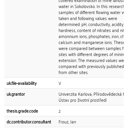
covered examination of mine landsca
water in Sokolovsko. In this research, 
samples of different flowing water we
taken and following values were
determined: pH, conductivity, acidity, al
hardness, content of nitrates and nitrit
amonnium ions, phosphates, iron, chlor
calcium and manganese ions. These 
were compared between samples fr
sites with different degrees of mining
extension. The measured values were
compared with previously published v
from other sites.
uk.file-availability
V
uk.grantor
Univerzita Karlova, Přírodovědecká fak
Ústav pro životní prostředí
thesis.grade.code
2
dc.contributor.consultant
Frouz, Jan