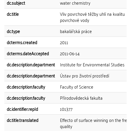
dc.subject
water chemistry
dc.title
Vliv povrchové těžby uhlí na kvalitu
povrchové vody
dc.type
bakalářská práce
dcterms.created
2011
dcterms.dateAccepted
2011-06-14
dc.description.department
Institute for Environmental Studies
dc.description.department
Ústav pro životní prostředí
dc.description.faculty
Faculty of Science
dc.description.faculty
Přírodovědecká fakulta
dc.identifier.repId
101377
dc.title.translated
Effecto of surface winning on the fre
quality