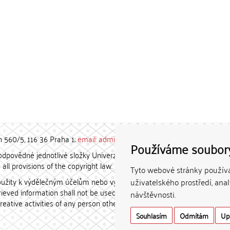
h 560/5, 116 36 Praha 1;
email: admin-repozitar [at] cuni.cz
Používáme soubor
povědné jednotlivé složky Univerzity Karlovy. / Each constituent
all provisions of the copyright law.
Tyto webové stránky používaj
užity k výdělečným účelům nebo vydávány za studijní, vědeckou
uživatelského prostředí, ana
etrieved information shall not be used for any commercial purposes
návštěvnosti.
creative activities of any person other than the author.
Souhlasím
Odmítám
Up