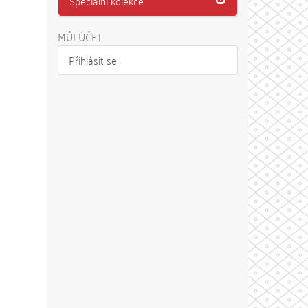
Speciální kolekce
MŮJ ÚČET
Přihlásit se