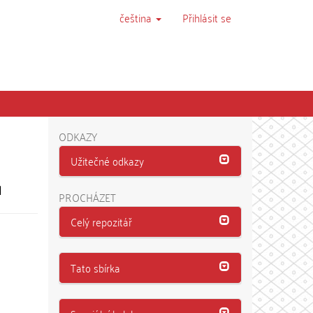
čeština
Přihlásit se
ODKAZY
Užitečné odkazy
l
PROCHÁZET
Celý repozitář
Tato sbírka