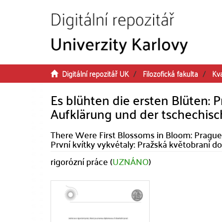
Přeskočit na obsah
Digitální repozitář UK
Filozofická fakulta
Kva
Es blühten die ersten Blüten: 
Aufklärung und der tschechis
There Were First Blossoms in Bloom: Prague 
První kvítky vykvétaly: Pražská květobraní d
rigorózní práce (
UZNÁNO
)