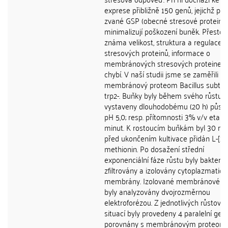
exprese přibližně 150 genů, jejichž pr
zvané GSP (obecné stresové proteiny)
minimalizují poškození buněk. Přestož
známa velikost, struktura a regulace
stresových proteinů, informace o
membránových stresových proteinech
chybí. V naší studii jsme se zaměřili n
membránový proteom Bacillus subtilis
trp2-. Buňky byly během svého růstu
vystaveny dlouhodobému (20 h) půso
pH 5,0; resp. přítomnosti 3% v/v etan
minut. K rostoucím buňkám byl 30 mi
před ukončením kultivace přidán L-[35
methionin. Po dosažení střední
exponenciální fáze růstu byly bakterie
zfiltrovány a izolovány cytoplazmatick
membrány. Izolované membránové fr
byly analyzovány dvojrozměrnou
elektroforézou. Z jednotlivých růstový
situací byly provedeny 4 paralelní gely
porovnány s membránovým proteo