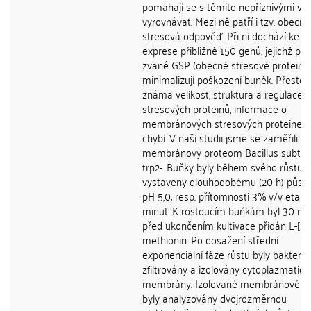
pomáhají se s těmito nepříznivými vli
vyrovnávat. Mezi ně patří i tzv. obecná
stresová odpověď. Při ní dochází ke z
exprese přibližně 150 genů, jejichž pr
zvané GSP (obecné stresové proteiny)
minimalizují poškození buněk. Přestož
známa velikost, struktura a regulace
stresových proteinů, informace o
membránových stresových proteinech
chybí. V naší studii jsme se zaměřili n
membránový proteom Bacillus subtilis
trp2-. Buňky byly během svého růstu
vystaveny dlouhodobému (20 h) půso
pH 5,0; resp. přítomnosti 3% v/v etan
minut. K rostoucím buňkám byl 30 mi
před ukončením kultivace přidán L-[35
methionin. Po dosažení střední
exponenciální fáze růstu byly bakterie
zfiltrovány a izolovány cytoplazmatick
membrány. Izolované membránové fr
byly analyzovány dvojrozměrnou