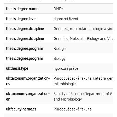
thesis.degree.name
RNDr.
thesis.degree.level
rigorózní řízení
thesis.degree.discipline
Genetika, molekulární biologie a virolo
thesis.degree.discipline
Genetics, Molecular Biology and Virol
thesis.degree.program
Biologie
thesis.degree.program
Biology
uk.thesis.type
rigorózní práce
uk.taxonomy.organization-
Přírodovědecká fakulta::Katedra genet
cs
mikrobiologie
uk.taxonomy.organization-
Faculty of Science::Department of Gen
en
and Microbiology
uk.faculty-name.cs
Přírodovědecká fakulta