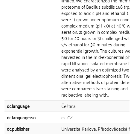
limited. We characterized the membr
proteome of Bacillus subtilis 168 trp2-
exposed to acidic pH and ethanol. Cell
were 1) grown under optimum conditi
complex medium (pH 7.0) at 40řC wit
aeration; 2) grown in complex medium
5.0 for 20 hours or 3) challenged with
v/v ethanol for 30 minutes during
exponential growth. The cultures wer
harvested in the mid-exponential pha
rapid filtration. Isolated membrane fra
were analysed by an optimized two-
dimensional gel electrophoresis. Two
alternative methods of protein detect
were compared: silver staining and
radioactive labeling with...
dc.language
Čeština
dc.language.iso
cs_CZ
dc.publisher
Univerzita Karlova, Přírodovědecká fak