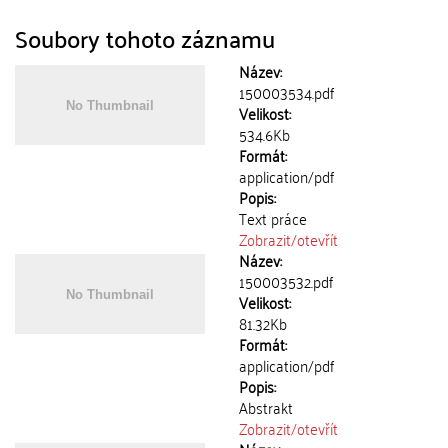
Soubory tohoto záznamu
Název:
150003534.pdf
Velikost:
534.6Kb
Formát:
application/pdf
Popis:
Text práce
Zobrazit/
otevřít
Název:
150003532.pdf
Velikost:
81.32Kb
Formát:
application/pdf
Popis:
Abstrakt
Zobrazit/
otevřít