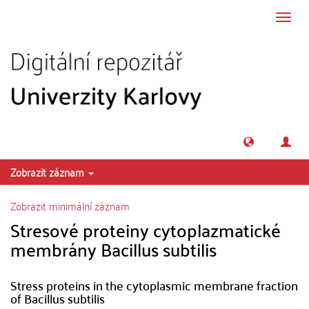
Přeskočit na obsah
Přepn
navig
Zobrazit záznam
Zobrazit minimální záznam
Stresové proteiny cytoplazmatické
membrány Bacillus subtilis
Stress proteins in the cytoplasmic membrane fraction
of Bacillus subtilis