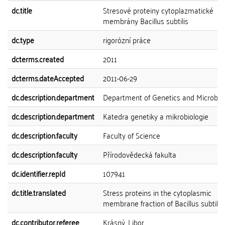
dc.title
Stresové proteiny cytoplazmatické
membrány Bacillus subtilis
dc.type
rigorózní práce
dcterms.created
2011
dcterms.dateAccepted
2011-06-29
dc.description.department
Department of Genetics and Microbio
dc.description.department
Katedra genetiky a mikrobiologie
dc.description.faculty
Faculty of Science
dc.description.faculty
Přírodovědecká fakulta
dc.identifier.repId
107941
dc.title.translated
Stress proteins in the cytoplasmic
membrane fraction of Bacillus subtilis
dc.contributor.referee
Krásný, Libor