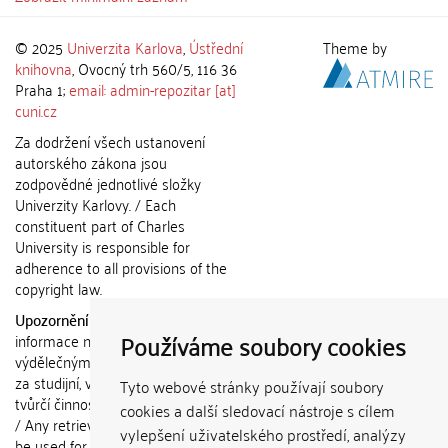
© 2025
Univerzita Karlova
,
Ústřední
Theme by
knihovna
, Ovocný trh 560/5, 116 36
Praha 1;
email: admin-repozitar [at]
cuni.cz
Za dodržení všech ustanovení
autorského zákona jsou
zodpovědné jednotlivé složky
Univerzity Karlovy. / Each
constituent part of Charles
University is responsible for
adherence to all provisions of the
copyright law.
Upozornění / Notice:
Získané
Používáme soubory cookies
informace nemohou být použity k
výdělečným účelům nebo vydávány
za studijní, vědeckou nebo jinou
Tyto webové stránky používají soubory
tvůrčí činnost jiné osoby než autora.
cookies a další sledovací nástroje s cílem
/ Any retrieved information shall not
vylepšení uživatelského prostředí, analýzy
be used for any commercial