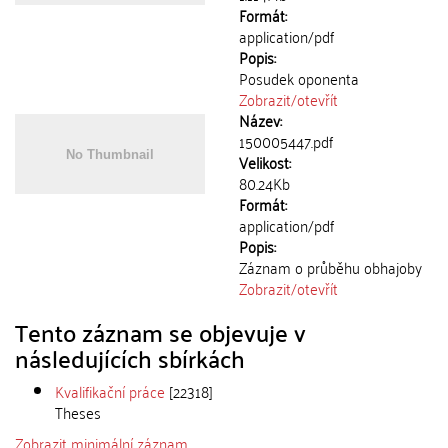
Formát:
application/pdf
Popis:
Posudek oponenta
Zobrazit/
otevřít
Název:
150005447.pdf
Velikost:
80.24Kb
Formát:
application/pdf
Popis:
Záznam o průběhu obhajoby
Zobrazit/
otevřít
Tento záznam se objevuje v
následujících sbírkách
Kvalifikační práce
[22318]
Theses
Zobrazit minimální záznam