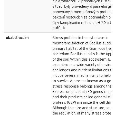
elektroforézou. Z jednotlivých růstový
situací byly provedeny 4 paralelní gely
porovnány s membránovým proteo
bakterií rostoucích za optimálních po
(tj. v komplexním médiu o pH 7,0 a tep
40řC). K...
uk.abstract.en
Stress proteins in the cytoplasmic
membrane fraction of Bacillus subtilis
primary habitat of the Gram-positive
bacterium Bacillus subtilis is the uppe
of the soil. Within this ecosystem, B. su
experiences a wide variety of environ
challenges and nutrient limitations th
induce several mechanisms to help th
to survive. A process known as a gene
stress response belongs among them
Expression of about 150 genes is en
and their products called general stre
proteins (GSP) minimize the cell dama
Although the size and structure, as we
the regulation, of many stress protein