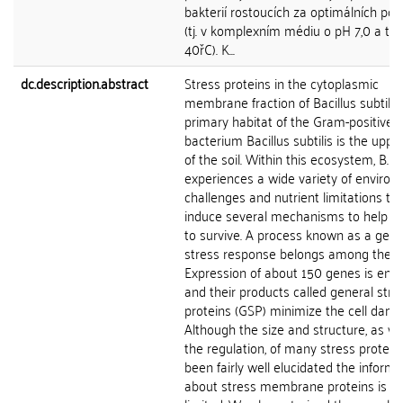
bakterií rostoucích za optimálních po
(tj. v komplexním médiu o pH 7,0 a tep
40řC). K...
dc.description.abstract
Stress proteins in the cytoplasmic
membrane fraction of Bacillus subtilis
primary habitat of the Gram-positive
bacterium Bacillus subtilis is the uppe
of the soil. Within this ecosystem, B. su
experiences a wide variety of environ
challenges and nutrient limitations th
induce several mechanisms to help th
to survive. A process known as a gene
stress response belongs among them
Expression of about 150 genes is en
and their products called general stre
proteins (GSP) minimize the cell dama
Although the size and structure, as we
the regulation, of many stress protein
been fairly well elucidated the informa
about stress membrane proteins is ve