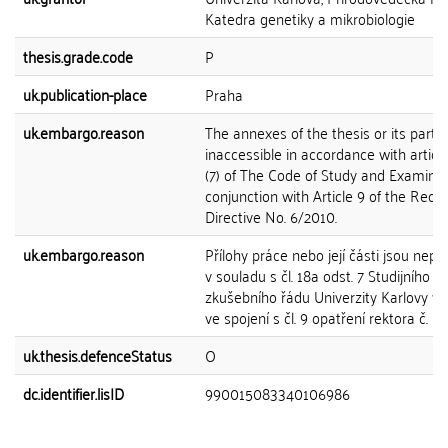
Katedra genetiky a mikrobiologie
thesis.grade.code
P
uk.publication-place
Praha
uk.embargo.reason
The annexes of the thesis or its part 
inaccessible in accordance with articl
(7) of The Code of Study and Examinat
conjunction with Article 9 of the Recto
Directive No. 6/2010.
uk.embargo.reason
Přílohy práce nebo její části jsou nepř
v souladu s čl. 18a odst. 7 Studijního a
zkušebního řádu Univerzity Karlovy v 
ve spojení s čl. 9 opatření rektora č. 6
uk.thesis.defenceStatus
O
dc.identifier.lisID
990015083340106986