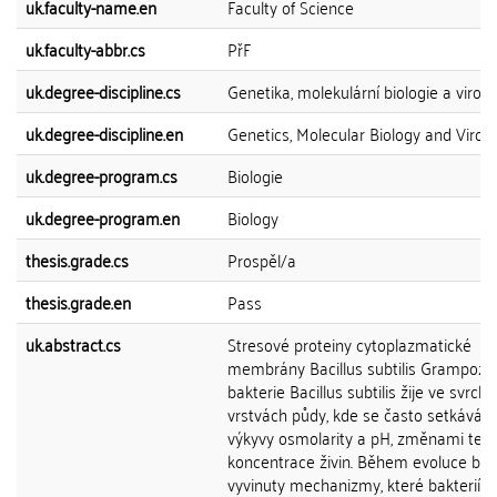
uk.faculty-name.en
Faculty of Science
uk.faculty-abbr.cs
PřF
uk.degree-discipline.cs
Genetika, molekulární biologie a virolo
uk.degree-discipline.en
Genetics, Molecular Biology and Virol
uk.degree-program.cs
Biologie
uk.degree-program.en
Biology
thesis.grade.cs
Prospěl/a
thesis.grade.en
Pass
uk.abstract.cs
Stresové proteiny cytoplazmatické
membrány Bacillus subtilis Grampoziti
bakterie Bacillus subtilis žije ve svrchn
vrstvách půdy, kde se často setkává s
výkyvy osmolarity a pH, změnami teplo
koncentrace živin. Během evoluce byl
vyvinuty mechanizmy, které bakteriím