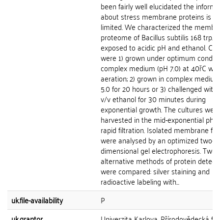
been fairly well elucidated the informa
about stress membrane proteins is ve
limited. We characterized the membr
proteome of Bacillus subtilis 168 trp2-
exposed to acidic pH and ethanol. Cell
were 1) grown under optimum conditi
complex medium (pH 7.0) at 40řC wit
aeration; 2) grown in complex medium
5.0 for 20 hours or 3) challenged with
v/v ethanol for 30 minutes during
exponential growth. The cultures wer
harvested in the mid-exponential pha
rapid filtration. Isolated membrane fra
were analysed by an optimized two-
dimensional gel electrophoresis. Two
alternative methods of protein detect
were compared: silver staining and
radioactive labeling with...
uk.file-availability
P
uk.grantor
Univerzita Karlova, Přírodovědecká fak