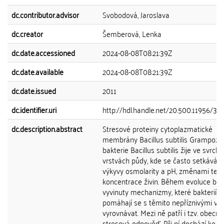
dc.contributor.advisor
Svobodová, Jaroslava
dc.creator
Šemberová, Lenka
dc.date.accessioned
2024-08-08T08:21:39Z
dc.date.available
2024-08-08T08:21:39Z
dc.date.issued
2011
dc.identifier.uri
http://hdl.handle.net/20.500.11956/35
dc.description.abstract
Stresové proteiny cytoplazmatické
membrány Bacillus subtilis Grampoziti
bakterie Bacillus subtilis žije ve svrchn
vrstvách půdy, kde se často setkává s
výkyvy osmolarity a pH, změnami teplo
koncentrace živin. Během evoluce byl
vyvinuty mechanizmy, které bakteriím
pomáhají se s těmito nepříznivými vli
vyrovnávat. Mezi ně patří i tzv. obecná
stresová odpověď. Při ní dochází ke z