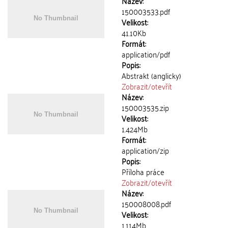
Název:
150003533.pdf
Velikost:
41.10Kb
Formát:
application/pdf
Popis:
Abstrakt (anglicky)
Zobrazit/
otevřít
Název:
150003535.zip
Velikost:
1.424Mb
Formát:
application/zip
Popis:
Příloha práce
Zobrazit/
otevřít
Název:
150008008.pdf
Velikost:
1.114Mb