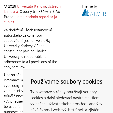
© 2025
Univerzita Karlova
,
Ústřední
Theme by
knihovna
, Ovocný trh 560/5, 116 36
Praha 1;
email: admin-repozitar [at]
cuni.cz
Za dodržení všech ustanovení
autorského zákona jsou
zodpovědné jednotlivé složky
Univerzity Karlovy. / Each
constituent part of Charles
University is responsible for
adherence to all provisions of the
copyright law.
Upozornění / Notice:
Získané
Používáme soubory cookies
informace nemohou být použity k
výdělečným účelům nebo vydávány
za studijní, vědeckou nebo jinou
Tyto webové stránky používají soubory
tvůrčí činnost jiné osoby než autora.
cookies a další sledovací nástroje s cílem
/ Any retrieved information shall not
vylepšení uživatelského prostředí, analýzy
be used for any commercial
návštěvnosti webových stránek a zjištění
purposes or claimed as results of