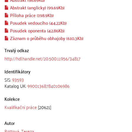
Abstrakt (anglicky) (99.69Kb)
Příloha práce (198.9Kb)
Posudek vedoucího (44.22Kb)
Posudek oponenta (42.86Kb)
Záznam o průběhu obhajoby (610.3Kb)
Trvalý odkaz
http://hdl.handle.net/20.500.11956/34817
Identifikátory
SIS:
93593
Katalog UK:
990013687840106986
Kolekce
Kvalifikační práce
[20621]
Autor
Rottová, Tereza