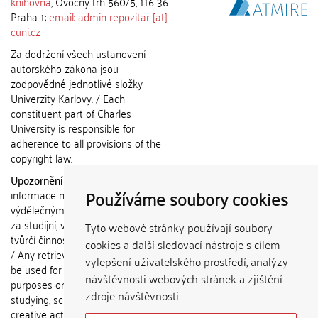
knihovna
, Ovocný trh 560/5, 116 36
Praha 1;
email: admin-repozitar [at]
cuni.cz
Za dodržení všech ustanovení
autorského zákona jsou
zodpovědné jednotlivé složky
Univerzity Karlovy. / Each
constituent part of Charles
University is responsible for
adherence to all provisions of the
copyright law.
Upozornění / Notice:
Získané
Používáme soubory cookies
informace nemohou být použity k
výdělečným účelům nebo vydávány
za studijní, vědeckou nebo jinou
Tyto webové stránky používají soubory
tvůrčí činnost jiné osoby než autora.
cookies a další sledovací nástroje s cílem
/ Any retrieved information shall not
vylepšení uživatelského prostředí, analýzy
be used for any commercial
návštěvnosti webových stránek a zjištění
purposes or claimed as results of
zdroje návštěvnosti.
studying, scientific or any other
creative activities of any person