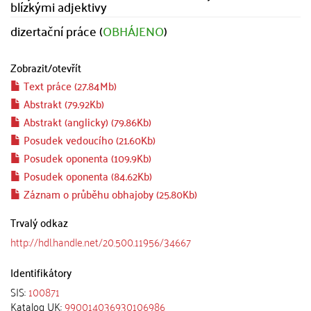
blízkými adjektivy
dizertační práce (
OBHÁJENO
)
Zobrazit/
otevřít
Text práce (27.84Mb)
Abstrakt (79.92Kb)
Abstrakt (anglicky) (79.86Kb)
Posudek vedoucího (21.60Kb)
Posudek oponenta (109.9Kb)
Posudek oponenta (84.62Kb)
Záznam o průběhu obhajoby (25.80Kb)
Trvalý odkaz
http://hdl.handle.net/20.500.11956/34667
Identifikátory
SIS:
100871
Katalog UK:
990014036930106986