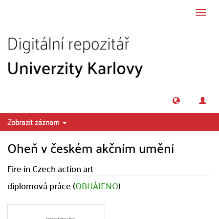
Přeskočit na obsah
Přepn
navig
Zobrazit záznam
Oheň v českém akčním umění
Fire in Czech action art
diplomová práce (
OBHÁJENO
)