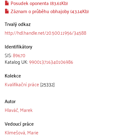
Posudek oponenta (83.61Kb)
Záznam o průběhu obhajoby (43.14Kb)
Trvalý odkaz
http://hdl.handle.net/20.500.11956/34588
Identifikátory
SIS:
89670
Katalog UK:
990013716340106986
Kolekce
Kvalifikační práce
[25332]
Autor
Hlaváč, Marek
Vedoucí práce
Klimešová, Marie