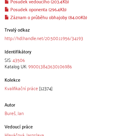
Posudek vedoucího (203.4Kb)
Posudek oponenta (296.4Kb)
Záznam o průběhu obhajoby (84.00Kb)
Trvalý odkaz
http://hdl.handle.net/20.500.11956/34193
Identifikátory
SIS:
43506
Katalog UK:
990013843630106986
Kolekce
Kvalifikační práce
[12374]
Autor
Bureš, Jan
Vedoucí práce
Hlaváčová, Jaroslava