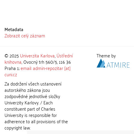
Metadata
Zobrazit celý záznam
© 2025
Univerzita Karlova
,
Ústřední
Theme by
knihovna
, Ovocný trh 560/5, 116 36
Praha 1;
email: admin-repozitar [at]
cuni.cz
Za dodržení všech ustanovení
autorského zákona jsou
zodpovědné jednotlivé složky
Univerzity Karlovy. / Each
constituent part of Charles
University is responsible for
adherence to all provisions of the
copyright law.