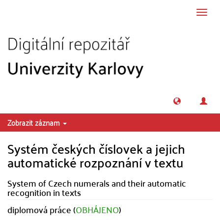
Přeskočit na obsah
Přepn
navig
Zobrazit záznam
Systém českých číslovek a jejich
automatické rozpoznání v textu
System of Czech numerals and their automatic
recognition in texts
diplomová práce (
OBHÁJENO
)