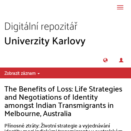
Přeskočit na obsah
Přepn
navig
Zobrazit záznam
The Benefits of Loss: Life Strategies
and Negotiations of Identity
amongst Indian Transmigrants in
Melbourne, Australia
Přínosné ztráty: Životní strategie a vyjednávání
identity mezi indickými transmigranty v australském