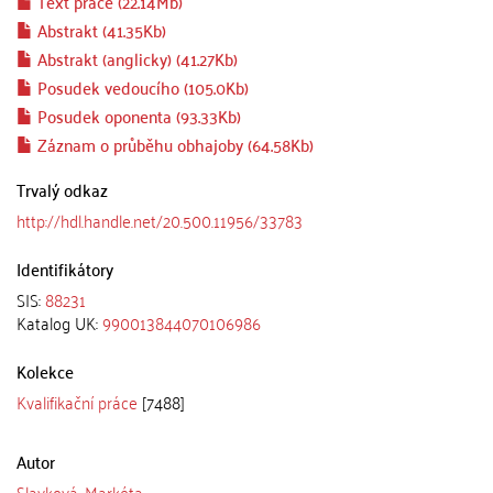
Text práce (22.14Mb)
Abstrakt (41.35Kb)
Abstrakt (anglicky) (41.27Kb)
Posudek vedoucího (105.0Kb)
Posudek oponenta (93.33Kb)
Záznam o průběhu obhajoby (64.58Kb)
Trvalý odkaz
http://hdl.handle.net/20.500.11956/33783
Identifikátory
SIS:
88231
Katalog UK:
990013844070106986
Kolekce
Kvalifikační práce
[7488]
Autor
Slavková, Markéta