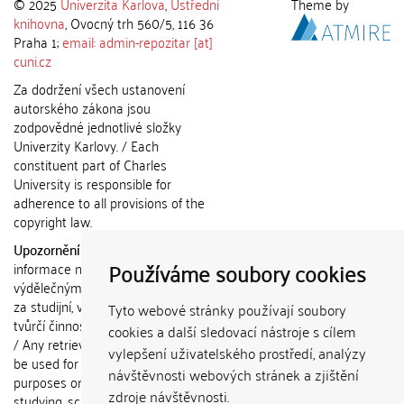
© 2025
Univerzita Karlova
,
Ústřední
Theme by
knihovna
, Ovocný trh 560/5, 116 36
Praha 1;
email: admin-repozitar [at]
cuni.cz
Za dodržení všech ustanovení
autorského zákona jsou
zodpovědné jednotlivé složky
Univerzity Karlovy. / Each
constituent part of Charles
University is responsible for
adherence to all provisions of the
copyright law.
Upozornění / Notice:
Získané
Používáme soubory cookies
informace nemohou být použity k
výdělečným účelům nebo vydávány
za studijní, vědeckou nebo jinou
Tyto webové stránky používají soubory
tvůrčí činnost jiné osoby než autora.
cookies a další sledovací nástroje s cílem
/ Any retrieved information shall not
vylepšení uživatelského prostředí, analýzy
be used for any commercial
návštěvnosti webových stránek a zjištění
purposes or claimed as results of
zdroje návštěvnosti.
studying, scientific or any other