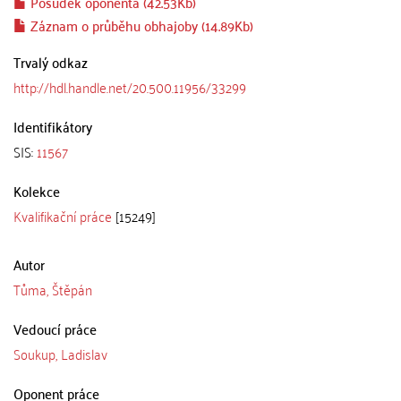
Posudek oponenta (42.53Kb)
Záznam o průběhu obhajoby (14.89Kb)
Trvalý odkaz
http://hdl.handle.net/20.500.11956/33299
Identifikátory
SIS:
11567
Kolekce
Kvalifikační práce
[15249]
Autor
Tůma, Štěpán
Vedoucí práce
Soukup, Ladislav
Oponent práce