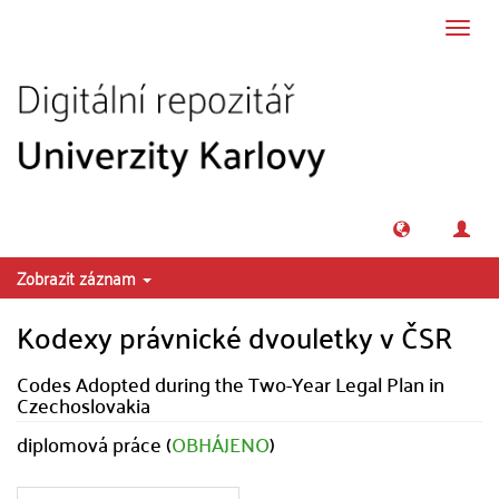
Přeskočit na obsah
Přepn
navig
Zobrazit záznam
Kodexy právnické dvouletky v ČSR
Codes Adopted during the Two-Year Legal Plan in
Czechoslovakia
diplomová práce (
OBHÁJENO
)