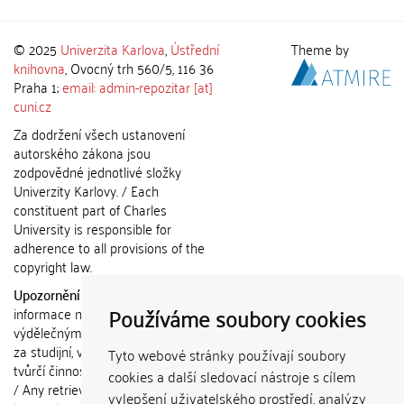
© 2025
Univerzita Karlova
,
Ústřední
Theme by
knihovna
, Ovocný trh 560/5, 116 36
Praha 1;
email: admin-repozitar [at]
cuni.cz
Za dodržení všech ustanovení
autorského zákona jsou
zodpovědné jednotlivé složky
Univerzity Karlovy. / Each
constituent part of Charles
University is responsible for
adherence to all provisions of the
copyright law.
Upozornění / Notice:
Získané
Používáme soubory cookies
informace nemohou být použity k
výdělečným účelům nebo vydávány
za studijní, vědeckou nebo jinou
Tyto webové stránky používají soubory
tvůrčí činnost jiné osoby než autora.
cookies a další sledovací nástroje s cílem
/ Any retrieved information shall not
vylepšení uživatelského prostředí, analýzy