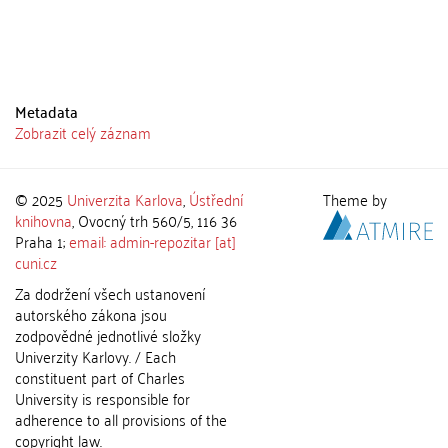
Metadata
Zobrazit celý záznam
© 2025
Univerzita Karlova
,
Ústřední
Theme by
knihovna
, Ovocný trh 560/5, 116 36
Praha 1;
email: admin-repozitar [at]
cuni.cz
Za dodržení všech ustanovení
autorského zákona jsou
zodpovědné jednotlivé složky
Univerzity Karlovy. / Each
constituent part of Charles
University is responsible for
adherence to all provisions of the
copyright law.