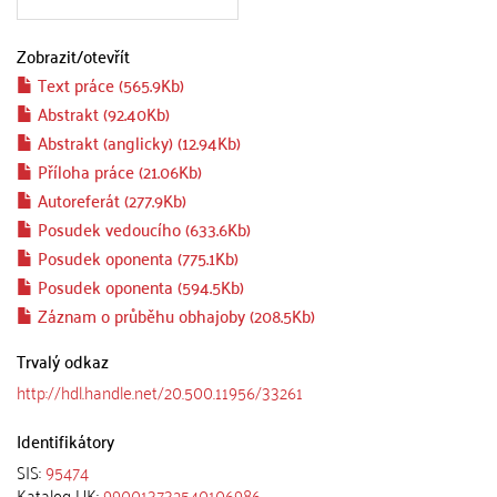
Zobrazit/
otevřít
Text práce (565.9Kb)
Abstrakt (92.40Kb)
Abstrakt (anglicky) (12.94Kb)
Příloha práce (21.06Kb)
Autoreferát (277.9Kb)
Posudek vedoucího (633.6Kb)
Posudek oponenta (775.1Kb)
Posudek oponenta (594.5Kb)
Záznam o průběhu obhajoby (208.5Kb)
Trvalý odkaz
http://hdl.handle.net/20.500.11956/33261
Identifikátory
SIS:
95474
Katalog UK:
990013732540106986