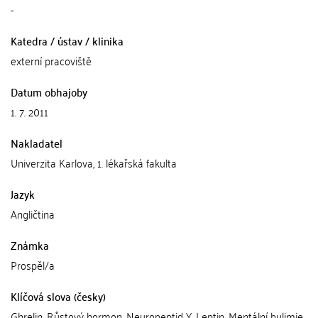
-
Katedra / ústav / klinika
externí pracoviště
Datum obhajoby
1. 7. 2011
Nakladatel
Univerzita Karlova, 1. lékařská fakulta
Jazyk
Angličtina
Známka
Prospěl/a
Klíčová slova (česky)
Ghrelin, Růstový hormon, Neuropeptid Y, Leptin, Mentální bulimie,