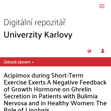
Přeskočit na obsah
Přepn
navig
Zobrazit záznam
Acipimox during Short-Term
Exercise Exerts A Negative Feedback
of Growth Hormone on Ghrelin
Secretion in Patients with Bulimia
Nervosa and in Healthy Women: The
Role of Lipolysis