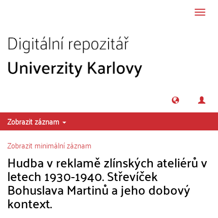
Přeskočit na obsah
Přepn
navig
Zobrazit záznam
Zobrazit minimální záznam
Hudba v reklamě zlínských ateliérů v
letech 1930-1940. Střevíček
Bohuslava Martinů a jeho dobový
kontext.