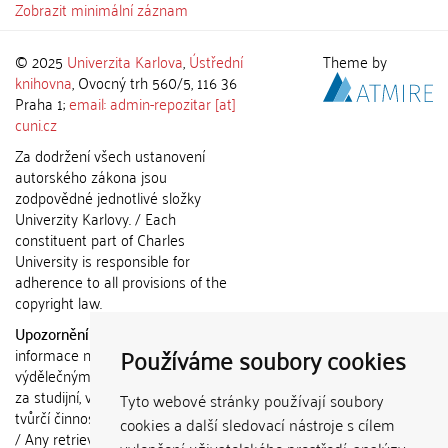
Zobrazit minimální záznam
© 2025
Univerzita Karlova
,
Ústřední
Theme by
knihovna
, Ovocný trh 560/5, 116 36
Praha 1;
email: admin-repozitar [at]
cuni.cz
Za dodržení všech ustanovení
autorského zákona jsou
zodpovědné jednotlivé složky
Univerzity Karlovy. / Each
constituent part of Charles
University is responsible for
adherence to all provisions of the
copyright law.
Upozornění / Notice:
Získané
Používáme soubory cookies
informace nemohou být použity k
výdělečným účelům nebo vydávány
za studijní, vědeckou nebo jinou
Tyto webové stránky používají soubory
tvůrčí činnost jiné osoby než autora.
cookies a další sledovací nástroje s cílem
/ Any retrieved information shall not