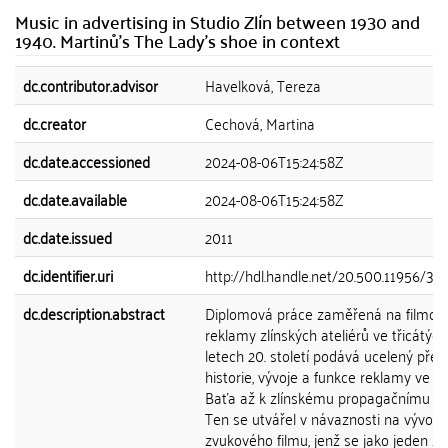
Music in advertising in Studio Zlín between 1930 and
1940. Martinů's The Lady's shoe in context
dc.contributor.advisor
Havelková, Tereza
dc.creator
Cechová, Martina
dc.date.accessioned
2024-08-06T15:24:58Z
dc.date.available
2024-08-06T15:24:58Z
dc.date.issued
2011
dc.identifier.uri
http://hdl.handle.net/20.500.11956/33
dc.description.abstract
Diplomová práce zaměřená na filmov
reklamy zlínských ateliérů ve třicátých
letech 20. století podává ucelený přeh
historie, vývoje a funkce reklamy ve f
Baťa až k zlínskému propagačnímu fil
Ten se utvářel v návaznosti na vývoj
zvukového filmu, jenž se jako jeden z 