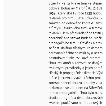
objevil v Paříži. Právě tam ve stejné d
pobýval Bohuslav Martinů (8. 12. 1890 - 
1959), který složil v roce 1935 hudbu k
reklamě pro firmu Baťa Střevíček. Sní
zařazen do dobového kontextu filmo
průmyslu, zvukového filmu a filmovýc
reklam. Cílem předkládaného textu je
podrobně analyzovat hudební složku
propagačního filmu Střevíček a srovnat
se šesti dalšími zlínskými reklamami. 
porovnání těchto snímků bylo nezbyt
nastudovat funkci zvukové dramaturg
filmu (reklamě) a zabývat se danými
zvukovými prostředky a jejich poměr
zlínských propagačních filmech. Výsl
práce je srovnat využití těchto prostř
korespondenci obrazu a hudby v baťo
reklamách se zřetelem na Střevíček. 
tomto propagačním filmu bylo na zák
studia autografu a dvou obrazových ve
zvukem poukázáno na řadu nových