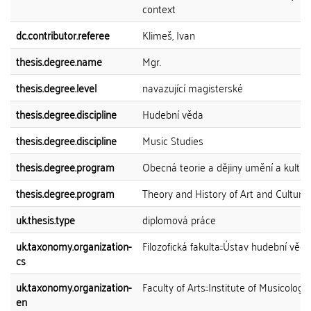
context
dc.contributor.referee
Klimeš, Ivan
thesis.degree.name
Mgr.
thesis.degree.level
navazující magisterské
thesis.degree.discipline
Hudební věda
thesis.degree.discipline
Music Studies
thesis.degree.program
Obecná teorie a dějiny umění a kultur
thesis.degree.program
Theory and History of Art and Culture
uk.thesis.type
diplomová práce
uk.taxonomy.organization-
Filozofická fakulta::Ústav hudební vědy
cs
uk.taxonomy.organization-
Faculty of Arts::Institute of Musicology
en