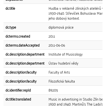
dc.title
Hudba v reklamě zlínských ateliérů v 
1930-1940. Střevíček Bohuslava Marti
jeho dobový kontext.
dc.type
diplomová práce
dcterms.created
2011
dcterms.dateAccepted
2011-06-06
dc.description.department
Institute of Musicology
dc.description.department
Ústav hudební vědy
dc.description.faculty
Faculty of Arts
dc.description.faculty
Filozofická fakulta
dc.identifier.repId
89205
dc.title.translated
Music in advertising in Studio Zlín be
1930 and 1940. Martinů's The Lady's s