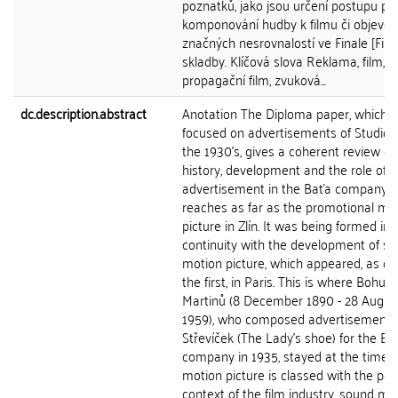
poznatků, jako jsou určení postupu prá
komponování hudby k filmu či objeven
značných nesrovnalostí ve Finale [Finá
skladby. Klíčová slova Reklama, film,
propagační film, zvuková...
dc.description.abstract
Anotation The Diploma paper, which i
focused on advertisements of Studio Z
the 1930's, gives a coherent review of
history, development and the role of
advertisement in the Baťa company 
reaches as far as the promotional mo
picture in Zlín. It was being formed in
continuity with the development of s
motion picture, which appeared, as on
the first, in Paris. This is where Bohusl
Martinů (8 December 1890 - 28 Augus
1959), who composed advertisement 
Střevíček (The Lady's shoe) for the Ba
company in 1935, stayed at the time. 
motion picture is classed with the per
context of the film industry, sound mo