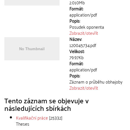
2.010Mb
Formát:
application/pdf
Popis:
Posudek oponenta
Zobrazit/
otevřít
Název:
120045734.pdf
Velikost:
79.97Kb
Formát:
application/pdf
Popis:
Záznam o průběhu obhajoby
Zobrazit/
otevřít
Tento záznam se objevuje v
následujících sbírkách
Kvalifikační práce
[25332]
Theses