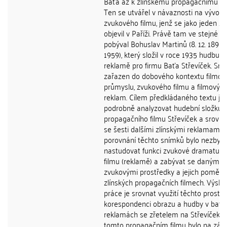
Baťa až k zlínskému propagačnímu fil
Ten se utvářel v návaznosti na vývoj
zvukového filmu, jenž se jako jeden z 
objevil v Paříži. Právě tam ve stejné d
pobýval Bohuslav Martinů (8. 12. 1890 - 
1959), který složil v roce 1935 hudbu k
reklamě pro firmu Baťa Střevíček. Sní
zařazen do dobového kontextu filmo
průmyslu, zvukového filmu a filmovýc
reklam. Cílem předkládaného textu je
podrobně analyzovat hudební složku
propagačního filmu Střevíček a srovnat
se šesti dalšími zlínskými reklamami. 
porovnání těchto snímků bylo nezbyt
nastudovat funkci zvukové dramaturg
filmu (reklamě) a zabývat se danými
zvukovými prostředky a jejich poměr
zlínských propagačních filmech. Výsl
práce je srovnat využití těchto prostř
korespondenci obrazu a hudby v baťo
reklamách se zřetelem na Střevíček. 
tomto propagačním filmu bylo na zák