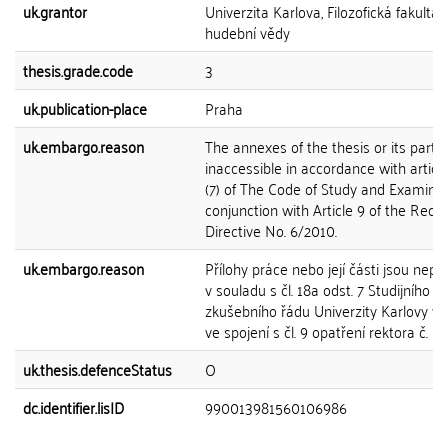
uk.grantor
Univerzita Karlova, Filozofická fakulta,
hudební vědy
thesis.grade.code
3
uk.publication-place
Praha
uk.embargo.reason
The annexes of the thesis or its part 
inaccessible in accordance with articl
(7) of The Code of Study and Examinat
conjunction with Article 9 of the Recto
Directive No. 6/2010.
uk.embargo.reason
Přílohy práce nebo její části jsou nepř
v souladu s čl. 18a odst. 7 Studijního a
zkušebního řádu Univerzity Karlovy v 
ve spojení s čl. 9 opatření rektora č. 6
uk.thesis.defenceStatus
O
dc.identifier.lisID
990013981560106986