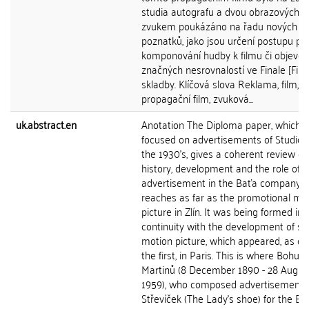
studia autografu a dvou obrazových ve
zvukem poukázáno na řadu nových
poznatků, jako jsou určení postupu prá
komponování hudby k filmu či objeven
značných nesrovnalostí ve Finale [Finá
skladby. Klíčová slova Reklama, film,
propagační film, zvuková...
uk.abstract.en
Anotation The Diploma paper, which i
focused on advertisements of Studio Z
the 1930's, gives a coherent review of
history, development and the role of
advertisement in the Baťa company 
reaches as far as the promotional mo
picture in Zlín. It was being formed in
continuity with the development of s
motion picture, which appeared, as on
the first, in Paris. This is where Bohusl
Martinů (8 December 1890 - 28 Augus
1959), who composed advertisement 
Střevíček (The Lady's shoe) for the Ba