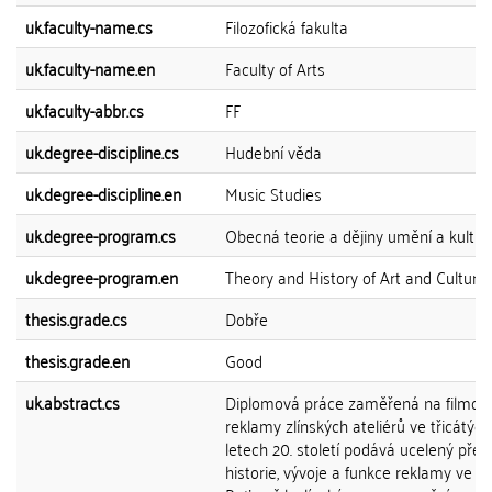
uk.faculty-name.cs
Filozofická fakulta
uk.faculty-name.en
Faculty of Arts
uk.faculty-abbr.cs
FF
uk.degree-discipline.cs
Hudební věda
uk.degree-discipline.en
Music Studies
uk.degree-program.cs
Obecná teorie a dějiny umění a kultur
uk.degree-program.en
Theory and History of Art and Culture
thesis.grade.cs
Dobře
thesis.grade.en
Good
uk.abstract.cs
Diplomová práce zaměřená na filmov
reklamy zlínských ateliérů ve třicátých
letech 20. století podává ucelený přeh
historie, vývoje a funkce reklamy ve f