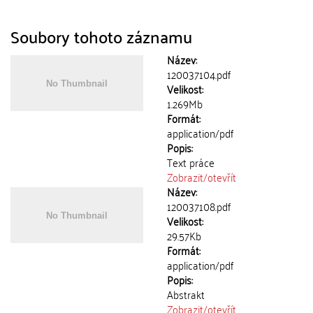
Soubory tohoto záznamu
Název:
120037104.pdf
Velikost:
1.269Mb
Formát:
application/pdf
Popis:
Text práce
Zobrazit/
otevřít
Název:
120037108.pdf
Velikost:
29.57Kb
Formát:
application/pdf
Popis:
Abstrakt
Zobrazit/
otevřít