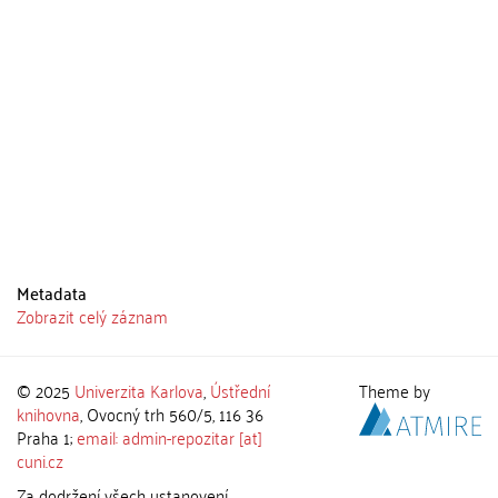
Metadata
Zobrazit celý záznam
© 2025
Univerzita Karlova
,
Ústřední
Theme by
knihovna
, Ovocný trh 560/5, 116 36
Praha 1;
email: admin-repozitar [at]
cuni.cz
Za dodržení všech ustanovení