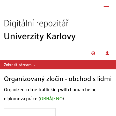
Přeskočit na obsah
Přepn
navig
Zobrazit záznam
Organizovaný zločin - obchod s lidmi
Organized crime-trafficking with human being
diplomová práce (
OBHÁJENO
)