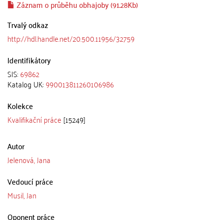
Záznam o průběhu obhajoby (91.28Kb)
Trvalý odkaz
http://hdl.handle.net/20.500.11956/32759
Identifikátory
SIS:
69862
Katalog UK:
990013811260106986
Kolekce
Kvalifikační práce
[15249]
Autor
Jelenová, Jana
Vedoucí práce
Musil, Jan
Oponent práce