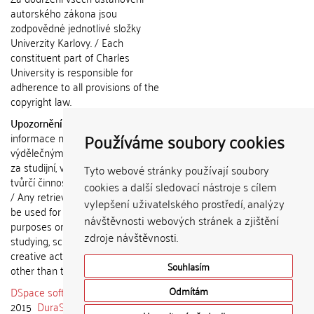
autorského zákona jsou
zodpovědné jednotlivé složky
Univerzity Karlovy. / Each
constituent part of Charles
University is responsible for
adherence to all provisions of the
copyright law.
Upozornění / Notice:
Získané
Používáme soubory cookies
informace nemohou být použity k
výdělečným účelům nebo vydávány
za studijní, vědeckou nebo jinou
Tyto webové stránky používají soubory
tvůrčí činnost jiné osoby než autora.
cookies a další sledovací nástroje s cílem
/ Any retrieved information shall not
vylepšení uživatelského prostředí, analýzy
be used for any commercial
návštěvnosti webových stránek a zjištění
purposes or claimed as results of
zdroje návštěvnosti.
studying, scientific or any other
creative activities of any person
Souhlasím
other than the author.
DSpace software
copyright © 2002-
Odmítám
2015
DuraSpace