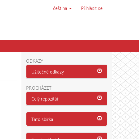
čeština
Přihlásit se
ODKAZY
Užitečné odkazy
PROCHÁZET
Celý repozitář
Tato sbírka