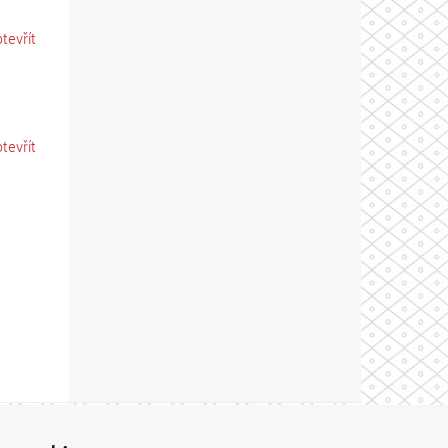
otevřít
otevřít
Theme by