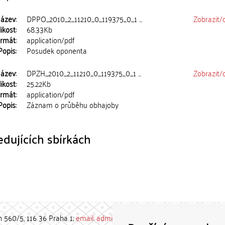
ázev:
DPPO_2010_2_11210_0_119375_0_1 ...
Zobrazit/
ikost:
68.33Kb
rmát:
application/pdf
Popis:
Posudek oponenta
ázev:
DPZH_2010_2_11210_0_119375_0_1 ...
Zobrazit/
ikost:
25.22Kb
rmát:
application/pdf
Popis:
Záznam o průběhu obhajoby
dujících sbírkách
h 560/5, 116 36 Praha 1;
email: admin-repozitar [at] cuni.cz