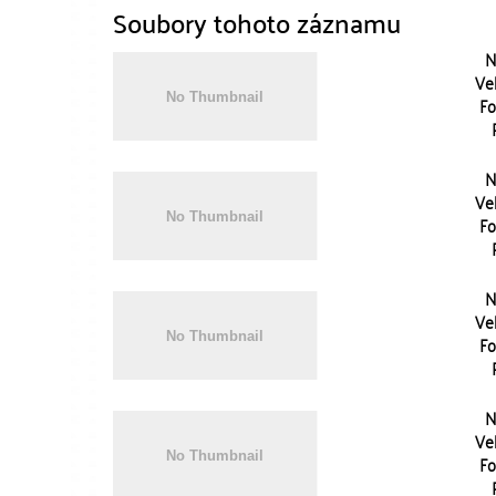
Soubory tohoto záznamu
N
Vel
Fo
N
Vel
Fo
N
Vel
Fo
N
Vel
Fo