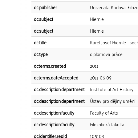
dc.publisher
Univerzita Karlova, Filozo
dc.subject
Hiernle
dc.subject
Hiernle
dc.title
Karel Josef Hiernle - so
dc.type
diplomová práce
dcterms.created
2011
dcterms.dateAccepted
2011-06-09
dc.description.department
Institute of Art History
dc.description.department
Ústav pro dějiny umění
dc.description.faculty
Faculty of Arts
dc.description.faculty
Filozofická fakulta
dc.identifier.repId
105103