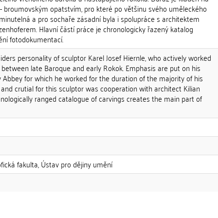
o- broumovským opatstvím, pro které po většinu svého uměleckého
ominutelná a pro sochaře zásadní byla i spolupráce s architektem
enhoferem. Hlavní částí práce je chronologicky řazený katalog
ění fotodokumentací.
iders personality of sculptor Karel Josef Hiernle, who actively worked
od between late Baroque and early Rokok. Emphasis are put on his
Abbey for which he worked for the duration of the majority of his
e and crutial for this sculptor was cooperation with architect Kilian
nologically ranged catalogue of carvings creates the main part of
ofická fakulta, Ústav pro dějiny umění