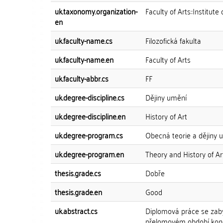
uk.taxonomy.organization-
Faculty of Arts::Institute 
en
uk.faculty-name.cs
Filozofická fakulta
uk.faculty-name.en
Faculty of Arts
uk.faculty-abbr.cs
FF
uk.degree-discipline.cs
Dějiny umění
uk.degree-discipline.en
History of Art
uk.degree-program.cs
Obecná teorie a dějiny u
uk.degree-program.en
Theory and History of Ar
thesis.grade.cs
Dobře
thesis.grade.en
Good
uk.abstract.cs
Diplomová práce se zabýv
přelomovém období končí