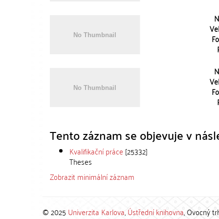
N
Vel
Fo
N
Vel
Fo
Tento záznam se objevuje v násle
Kvalifikační práce
[25332]
Theses
Zobrazit minimální záznam
© 2025
Univerzita Karlova
,
Ústřední knihovna
, Ovocný tr