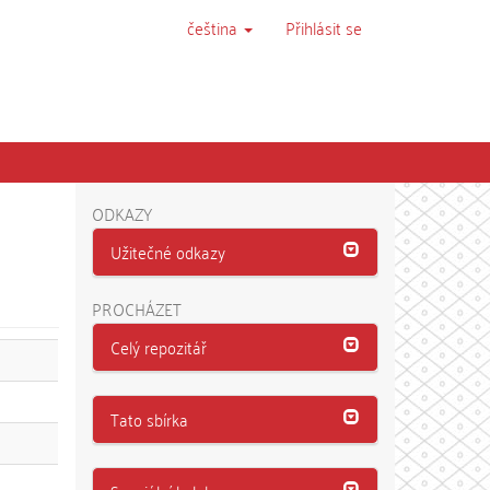
čeština
Přihlásit se
ODKAZY
Užitečné odkazy
PROCHÁZET
Celý repozitář
Tato sbírka