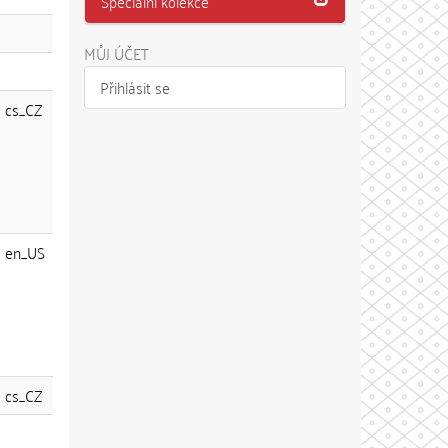
Speciální kolekce
MŮJ ÚČET
Přihlásit se
cs_CZ
en_US
cs_CZ