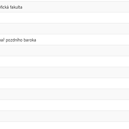
fická fakulta
chař pozdního baroka