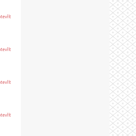
otevřít
otevřít
otevřít
otevřít