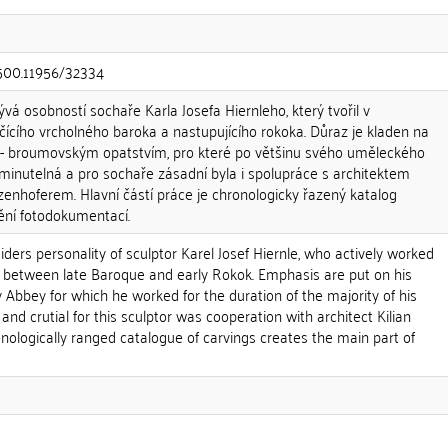
.500.11956/32334
á osobností sochaře Karla Josefa Hiernleho, který tvořil v
cího vrcholného baroka a nastupujícího rokoka. Důraz je kladen na
o- broumovským opatstvím, pro které po většinu svého uměleckého
ominutelná a pro sochaře zásadní byla i spolupráce s architektem
enhoferem. Hlavní částí práce je chronologicky řazený katalog
ění fotodokumentací.
iders personality of sculptor Karel Josef Hiernle, who actively worked
od between late Baroque and early Rokok. Emphasis are put on his
Abbey for which he worked for the duration of the majority of his
e and crutial for this sculptor was cooperation with architect Kilian
nologically ranged catalogue of carvings creates the main part of