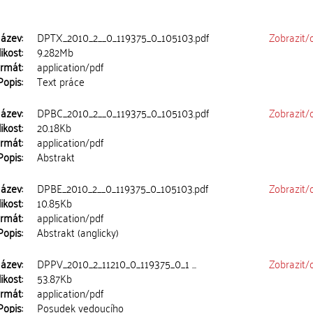
ázev:
DPTX_2010_2__0_119375_0_105103.pdf
Zobrazit/
ikost:
9.282Mb
rmát:
application/pdf
Popis:
Text práce
ázev:
DPBC_2010_2__0_119375_0_105103.pdf
Zobrazit/
ikost:
20.18Kb
rmát:
application/pdf
Popis:
Abstrakt
ázev:
DPBE_2010_2__0_119375_0_105103.pdf
Zobrazit/
ikost:
10.85Kb
rmát:
application/pdf
Popis:
Abstrakt (anglicky)
ázev:
DPPV_2010_2_11210_0_119375_0_1 ...
Zobrazit/
ikost:
53.87Kb
rmát:
application/pdf
Popis:
Posudek vedoucího