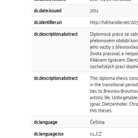
dc.date.issued
2011
dc.identifier.uri
http://hdl.handle.net/20
dc.description.abstract
Diplomová práce se zabýv
přelomovém období končí
jeho vazby s břevnovsk
života pracoval, a neop
Kiliánem Ignácem Dientz
sochařských prací dopln
dc.description.abstract
This diploma thesis cons
in the transitional peri
ties to Brevnov-Broumov 
artistic life. Unforgetabl
Ignac Dietzenhofer. Chro
this theses.
dc.language
Čeština
dc.language.iso
cs_CZ