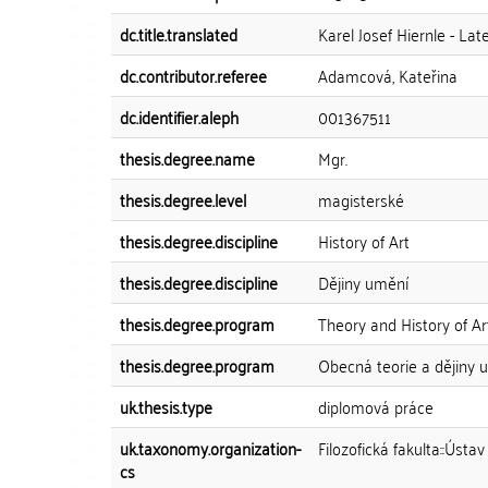
dc.title.translated
Karel Josef Hiernle - La
dc.contributor.referee
Adamcová, Kateřina
dc.identifier.aleph
001367511
thesis.degree.name
Mgr.
thesis.degree.level
magisterské
thesis.degree.discipline
History of Art
thesis.degree.discipline
Dějiny umění
thesis.degree.program
Theory and History of Ar
thesis.degree.program
Obecná teorie a dějiny u
uk.thesis.type
diplomová práce
uk.taxonomy.organization-
Filozofická fakulta::Ústa
cs