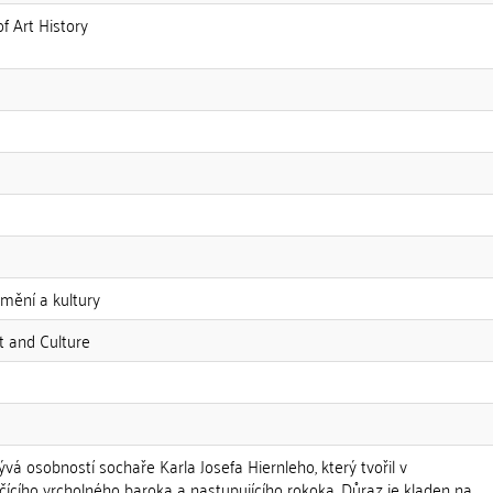
of Art History
mění a kultury
t and Culture
á osobností sochaře Karla Josefa Hiernleho, který tvořil v
cího vrcholného baroka a nastupujícího rokoka. Důraz je kladen na