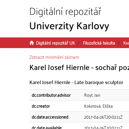
Přeskočit na obsah
Digitální repozitář UK
Filozofická fakulta
Kva
Zobrazit minimální záznam
Karel Josef Hiernle - sochař p
Karel Josef Hiernle - Late baroque sculptor
dc.contributor.advisor
Royt, Jan
dc.creator
Kokinová, Eliška
dc.date.accessioned
2017-04-26T20:02:11Z
dc.date.available
2017-04-26T20:02:11Z