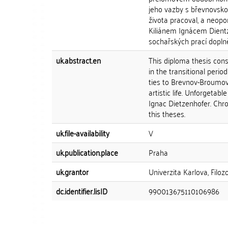
jeho vazby s břevnovsk
života pracoval, a neop
Kiliánem Ignácem Dientz
sochařských prací dopln
uk.abstract.en
This diploma thesis cons
in the transitional peri
ties to Brevnov-Broumov 
artistic life. Unforgetabl
Ignac Dietzenhofer. Chro
this theses.
uk.file-availability
V
uk.publication.place
Praha
uk.grantor
Univerzita Karlova, Filoz
dc.identifier.lisID
990013675110106986