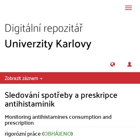
Přeskočit na obsah
Přepn
navig
Zobrazit záznam
Sledování spotřeby a preskripce
antihistaminik
Monitoring antihistamines consumption and
prescription
rigorózní práce (
OBHÁJENO
)