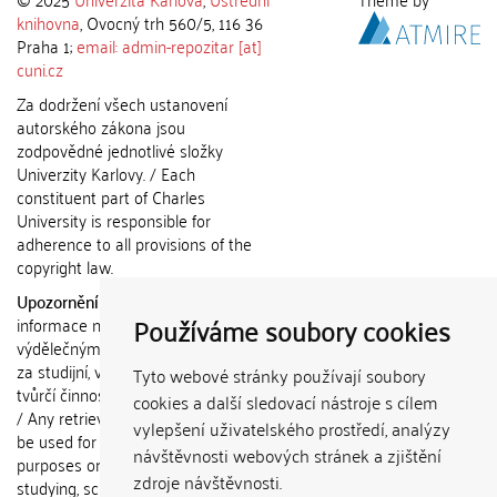
knihovna
, Ovocný trh 560/5, 116 36
Praha 1;
email: admin-repozitar [at]
cuni.cz
Za dodržení všech ustanovení
autorského zákona jsou
zodpovědné jednotlivé složky
Univerzity Karlovy. / Each
constituent part of Charles
University is responsible for
adherence to all provisions of the
copyright law.
Upozornění / Notice:
Získané
Používáme soubory cookies
informace nemohou být použity k
výdělečným účelům nebo vydávány
za studijní, vědeckou nebo jinou
Tyto webové stránky používají soubory
tvůrčí činnost jiné osoby než autora.
cookies a další sledovací nástroje s cílem
/ Any retrieved information shall not
vylepšení uživatelského prostředí, analýzy
be used for any commercial
návštěvnosti webových stránek a zjištění
purposes or claimed as results of
zdroje návštěvnosti.
studying, scientific or any other