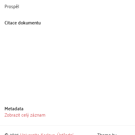
Prospěl
Citace dokumentu
Metadata
Zobrazit celý záznam
© 2025
Univerzita Karlova
,
Ústřední
Theme by