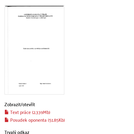
Zobrazit/
otevřít
Text práce (2.339Mb)
Posudek oponenta (51.85Kb)
Trvalý odkaz