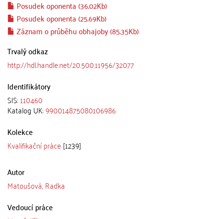
Posudek oponenta (36.02Kb)
Posudek oponenta (25.69Kb)
Záznam o průběhu obhajoby (85.35Kb)
Trvalý odkaz
http://hdl.handle.net/20.500.11956/32077
Identifikátory
SIS:
110460
Katalog UK:
990014875080106986
Kolekce
Kvalifikační práce
[1239]
Autor
Matoušová, Radka
Vedoucí práce