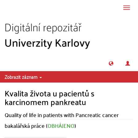
Přeskočit na obsah
Přepn
navig
Zobrazit záznam
Kvalita života u pacientů s
karcinomem pankreatu
Quality of life in patients with Pancreatic cancer
bakalářská práce (
OBHÁJENO
)