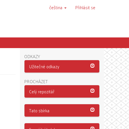
čeština
Přihlásit se
ODKAZY
Užitečné odkazy
PROCHÁZET
Celý repozitář
Tato sbírka