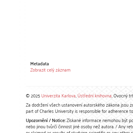
Metadata
Zobrazit celý záznam
© 2025
Univerzita Karlova
,
Ústřední knihovna
, Ovocný tr
Za dodržení všech ustanovení autorského zákona jsou zod
part of Charles University is responsible for adherence to 
Upozornění / Notice:
Získané informace nemohou být po
nebo jinou tvůrčí činnost jiné osoby než autora. / Any r
or claimed as results of studying, scientific or any other 