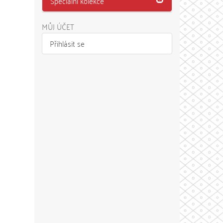
Speciální kolekce
MŮJ ÚČET
Přihlásit se