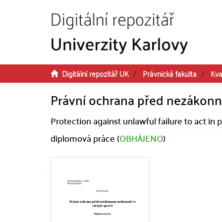
Přeskočit na obsah
Digitální repozitář UK
Právnická fakulta
Kva
Právní ochrana před nezákonn
Protection against unlawful failure to act in 
diplomová práce (
OBHÁJENO
)