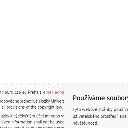
h 560/5, 116 36 Praha 1;
email: admin-repozitar [at] cuni.cz
Používáme soubor
povědné jednotlivé složky Univerzity Karlovy. / Each constituent
all provisions of the copyright law.
Tyto webové stránky používaj
užity k výdělečným účelům nebo vydávány za studijní, vědeckou
uživatelského prostředí, ana
etrieved information shall not be used for any commercial purposes
návštěvnosti.
creative activities of any person other than the author.