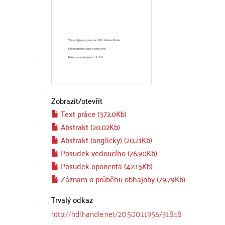
Zobrazit/
otevřít
Text práce (372.0Kb)
Abstrakt (20.02Kb)
Abstrakt (anglicky) (20.21Kb)
Posudek vedoucího (76.90Kb)
Posudek oponenta (42.15Kb)
Záznam o průběhu obhajoby (79.79Kb)
Trvalý odkaz
http://hdl.handle.net/20.500.11956/31848