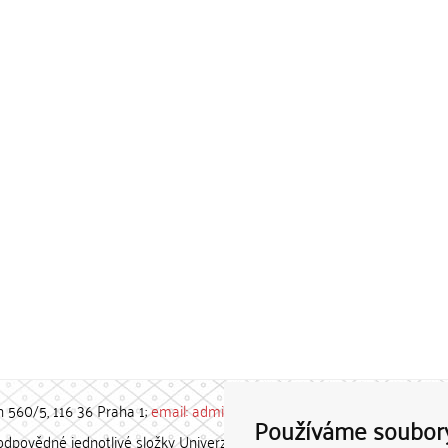
h 560/5, 116 36 Praha 1;
email: admin-repozitar [at] cuni.cz
Používáme soubor
povědné jednotlivé složky Univerzity Karlovy. / Each constituent