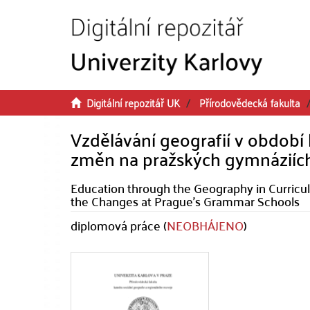
Přeskočit na obsah
Digitální repozitář UK
Přírodovědecká fakulta
Vzdělávání geografií v období 
změn na pražských gymnáziíc
Education through the Geography in Curricul
the Changes at Prague's Grammar Schools
diplomová práce (
NEOBHÁJENO
)