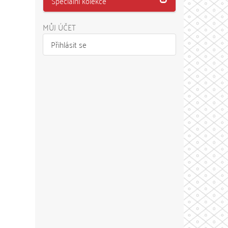
Speciální kolekce
MŮJ ÚČET
Přihlásit se