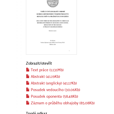
Zobrazit/
otevřít
Text práce (1.131Mb)
Abstrakt (41.19Kb)
Abstrakt (anglicky) (41.17Kb)
Posudek vedoucího (30.06Kb)
Posudek oponenta (58.48Kb)
Záznam o průběhu obhajoby (85.08Kb)
Trvalý odkaz