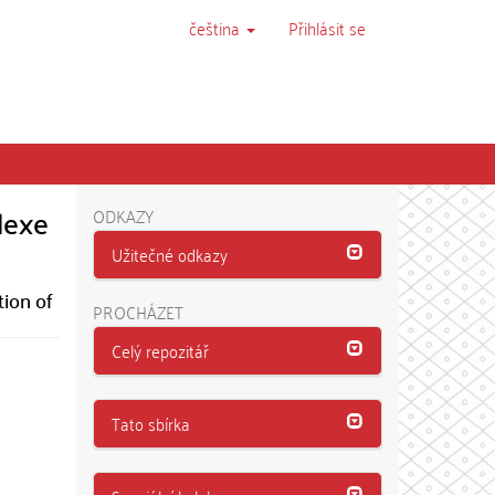
čeština
Přihlásit se
lexe
ODKAZY
Užitečné odkazy
ion of
PROCHÁZET
Celý repozitář
Tato sbírka