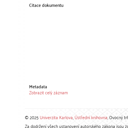
Citace dokumentu
Metadata
Zobrazit celý záznam
© 2025
Univerzita Karlova
,
Ústřední knihovna
, Ovocný tr
Za dodržení všech ustanovení autorského zákona jsou zod