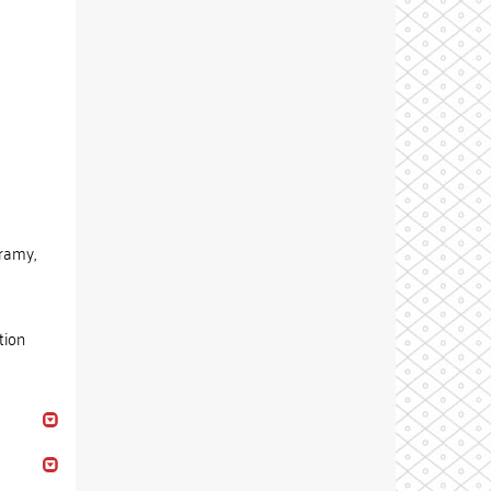
gramy,
tion