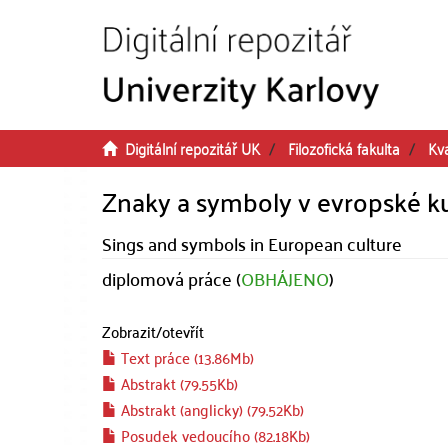
Přeskočit na obsah
Digitální repozitář UK
Filozofická fakulta
Kva
Znaky a symboly v evropské ku
Sings and symbols in European culture
diplomová práce (
OBHÁJENO
)
Zobrazit/
otevřít
Text práce (13.86Mb)
Abstrakt (79.55Kb)
Abstrakt (anglicky) (79.52Kb)
Posudek vedoucího (82.18Kb)