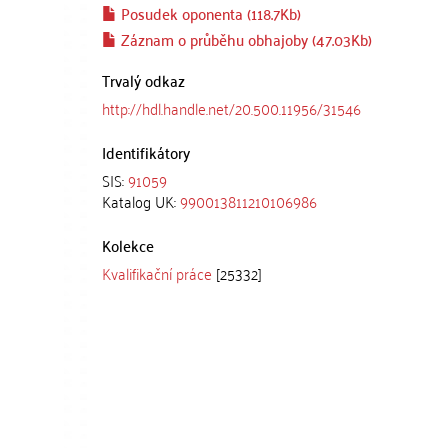
Posudek oponenta (118.7Kb)
Záznam o průběhu obhajoby (47.03Kb)
Trvalý odkaz
http://hdl.handle.net/20.500.11956/31546
Identifikátory
SIS:
91059
Katalog UK:
990013811210106986
Kolekce
Kvalifikační práce
[25332]