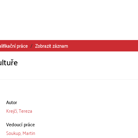
lifikační práce
Zobrazit záznam
ltuře
Autor
Krejčí, Tereza
Vedoucí práce
Soukup, Martin