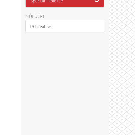
Speciální kolekce
MŮJ ÚČET
Přihlásit se