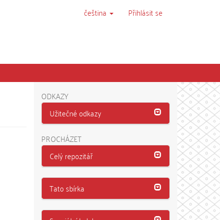
čeština
Přihlásit se
ODKAZY
Užitečné odkazy
PROCHÁZET
Celý repozitář
Tato sbírka