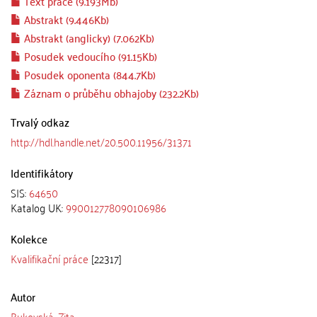
Text práce (9.193Mb)
Abstrakt (9.446Kb)
Abstrakt (anglicky) (7.062Kb)
Posudek vedoucího (91.15Kb)
Posudek oponenta (844.7Kb)
Záznam o průběhu obhajoby (232.2Kb)
Trvalý odkaz
http://hdl.handle.net/20.500.11956/31371
Identifikátory
SIS:
64650
Katalog UK:
990012778090106986
Kolekce
Kvalifikační práce
[22317]
Autor
Bukovská, Zita