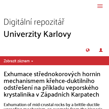
Přeskočit na obsah
Přepn
navig
Zobrazit záznam
Exhumace střednokorových hornin
mechanismem křehce-duktilního
odstřešení na příkladu veporského
krystalinika v Západních Karpatech
Exhumation of mid-crustal rocks by a brittle-ductile
unroofing mechanism, an example from the Veporic