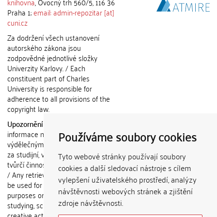
knihovna
, Ovocný trh 560/5, 116 36
Praha 1;
email: admin-repozitar [at]
cuni.cz
Za dodržení všech ustanovení
autorského zákona jsou
zodpovědné jednotlivé složky
Univerzity Karlovy. / Each
constituent part of Charles
University is responsible for
adherence to all provisions of the
copyright law.
Upozornění / Notice:
Získané
Používáme soubory cookies
informace nemohou být použity k
výdělečným účelům nebo vydávány
za studijní, vědeckou nebo jinou
Tyto webové stránky používají soubory
tvůrčí činnost jiné osoby než autora.
cookies a další sledovací nástroje s cílem
/ Any retrieved information shall not
vylepšení uživatelského prostředí, analýzy
be used for any commercial
návštěvnosti webových stránek a zjištění
purposes or claimed as results of
zdroje návštěvnosti.
studying, scientific or any other
creative activities of any person